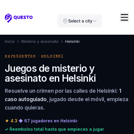
Questo
Select a city
›
›
Inicio
Misterio y asesinato
Helsinki
EXPEDIENTES · HELSINKI
Juegos de misterio y
asesinato en Helsinki
Resuelve un crimen por las calles de Helsinki:
1
caso autoguiado
, jugado desde el móvil, empieza
cuando quieras.
★
4.3
·
◆ 67 jugadores en Helsinki
·
✓ Reembolso total hasta que empieces a jugar