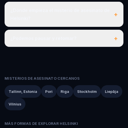
¿Dónde empieza el misterio de asesinato de
+
Helsinki?
+
¿Podemos pausar y retomar?
MISTERIOS DE ASESINATO CERCANOS
Tallinn, Estonia
Pori
Riga
Stockholm
Liepāja
Vilnius
MÁS FORMAS DE EXPLORAR HELSINKI