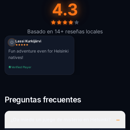
4.3
Basado en 14+ reseñas locales
Lassi Kurkijärvi
Fun adventure even for Helsinki
natives!
Verified Player
Preguntas frecuentes
–
¿Da miedo un juego de misterio en Helsinki?