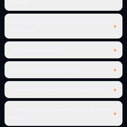
Helsinki?
¿Necesitamos conexión a internet para jugar
+
en Helsinki?
+
¿Y si llueve en Helsinki?
+
¿Hay descuentos para grupos?
+
¿Tenemos que reservar una franja horaria?
¿Cuántas personas pueden jugar con un solo
+
pase?