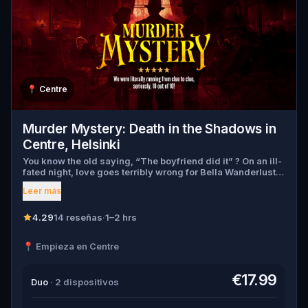
📍
Centre
Murder Mystery: Death in the Shadows in
Centre, Helsinki
You know the old saying, “The boyfriend did it” ? On an ill-
fated night, love goes terribly wrong for Bella Wanderlust
and Walter Bridges . Bella, a famous travel blogger, was
Leer más
found dead during a ghost tour led by the theatrical Percy
Shadows . Now, it’s up to you to uncover the truth. Was it
Walter, the obsessed boyfriend? Percy, the ghost tour
4.29
14 reseñas
·
1–2 hrs
guide with a flair for the dramatic? Or is someone else
hiding in the shadows? 🔎 Gather clues, interrogate
📍 Empieza en Centre
suspects, and expose the real murderer before they strike
again. Make sure to have your pen and paper ready to jot
down all the crucial evidence.
€17.99
Duo
· 2 dispositivos