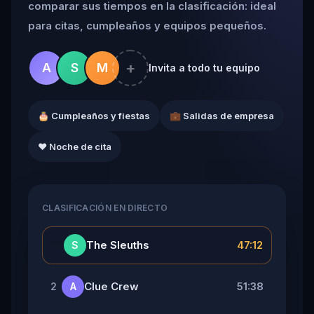
comparar sus tiempos en la clasificación: ideal
para citas, cumpleaños y equipos pequeños.
+
A
S
M
Invita a todo tu equipo
🎂 Cumpleaños y fiestas
💼 Salidas de empresa
❤️ Noche de cita
CLASIFICACIÓN EN DIRECTO
👑
The Sleuths
47:12
S
Clue Crew
51:38
2
A