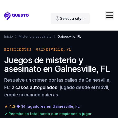
Questo
Select a city
›
›
Inicio
Misterio y asesinato
Gainesville, FL
EXPEDIENTES · GAINESVILLE, FL
Juegos de misterio y
asesinato en Gainesville, FL
Resuelve un crimen por las calles de Gainesville,
FL:
2 casos autoguiados
, jugado desde el móvil,
empieza cuando quieras.
★
4.3
·
◆ 14 jugadores en Gainesville, FL
·
✓ Reembolso total hasta que empieces a jugar