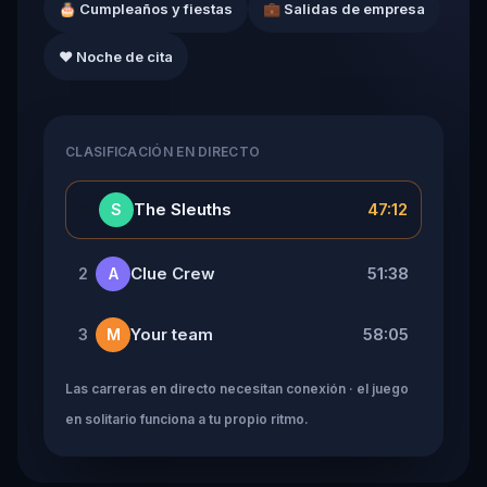
🎂 Cumpleaños y fiestas
💼 Salidas de empresa
❤️ Noche de cita
CLASIFICACIÓN EN DIRECTO
👑
The Sleuths
47:12
S
Clue Crew
51:38
2
A
Your team
58:05
3
M
Las carreras en directo necesitan conexión · el juego
en solitario funciona a tu propio ritmo.