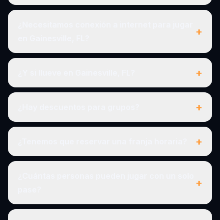
¿Necesitamos conexión a internet para jugar
+
en Gainesville, FL?
+
¿Y si llueve en Gainesville, FL?
+
¿Hay descuentos para grupos?
+
¿Tenemos que reservar una franja horaria?
¿Cuántas personas pueden jugar con un solo
+
pase?