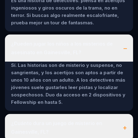
Es una historia de detectives: piensa en acertijos
ingeniosos y giros oscuros de la trama, no en
terror. Si buscas algo realmente escalofriante,
prueba mejor un tour de fantasmas.
¿Pueden jugar los niños a los misterios de
–
asesinato en Gainesville, FL?
Sí. Las historias son de misterio y suspense, no
sangrientas, y los acertijos son aptos a partir de
unos 10 años con un adulto. A los detectives más
jóvenes suele gustarles leer pistas y localizar
sospechosos. Duo da acceso en 2 dispositivos y
Fellowship en hasta 5.
¿Cuánto dura un juego de misterio en
+
Gainesville, FL?