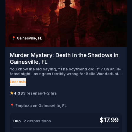
📍
Gainesville, FL
Murder Mystery: Death in the Shadows in
Gainesville, FL
You know the old saying, “The boyfriend did it” ? On an ill-
fated night, love goes terribly wrong for Bella Wanderlust
and Walter Bridges . Bella, a famous travel blogger, was
Leer más
found dead during a ghost tour led by the theatrical Percy
Shadows . Now, it’s up to you to uncover the truth. Was it
Walter, the obsessed boyfriend? Percy, the ghost tour
4.33
3 reseñas
·
1–2 hrs
guide with a flair for the dramatic? Or is someone else
hiding in the shadows? 🔎 Gather clues, interrogate
📍 Empieza en Gainesville, FL
suspects, and expose the real murderer before they strike
again. Make sure to have your pen and paper ready to jot
down all the crucial evidence.
$17.99
Duo
· 2 dispositivos