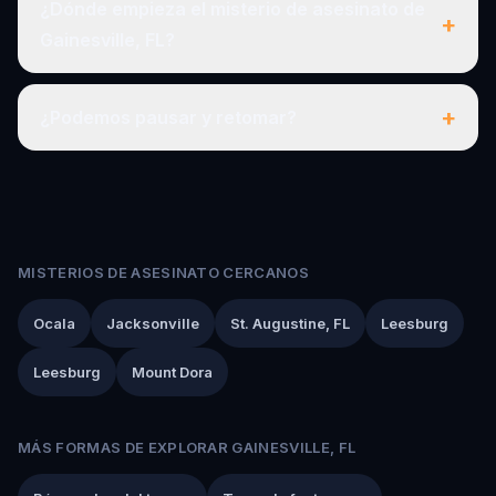
¿Dónde empieza el misterio de asesinato de
+
Gainesville, FL?
+
¿Podemos pausar y retomar?
MISTERIOS DE ASESINATO CERCANOS
Ocala
Jacksonville
St. Augustine, FL
Leesburg
Leesburg
Mount Dora
MÁS FORMAS DE EXPLORAR GAINESVILLE, FL