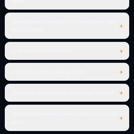
Smith?
¿Necesitamos conexión a internet para jugar
+
en Fort Smith?
+
¿Y si llueve en Fort Smith?
+
¿Hay descuentos para grupos?
+
¿Tenemos que reservar una franja horaria?
¿Cuántas personas pueden jugar con un solo
+
pase?