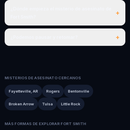
¿Dónde empieza el misterio de asesinato de
+
Fort Smith?
+
¿Podemos pausar y retomar?
MISTERIOS DE ASESINATO CERCANOS
Fayetteville, AR
Rogers
Bentonville
Broken Arrow
Tulsa
Little Rock
MÁS FORMAS DE EXPLORAR FORT SMITH