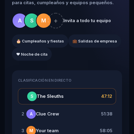
para citas, cumpleaños y equipos pequeños.
+
A
S
M
Invita a todo tu equipo
🎂 Cumpleaños y fiestas
💼 Salidas de empresa
❤️ Noche de cita
CLASIFICACIÓN EN DIRECTO
👑
The Sleuths
47:12
S
Clue Crew
51:38
2
A
Your team
58:05
3
M