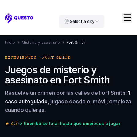
Questo
Select a city
›
›
Inicio
Misterio y asesinato
Fort Smith
EXPEDIENTES · FORT SMITH
Juegos de misterio y
asesinato en Fort Smith
Resuelve un crimen por las calles de Fort Smith:
1
caso autoguiado
, jugado desde el móvil, empieza
cuando quieras.
★
4.7
·
✓ Reembolso total hasta que empieces a jugar