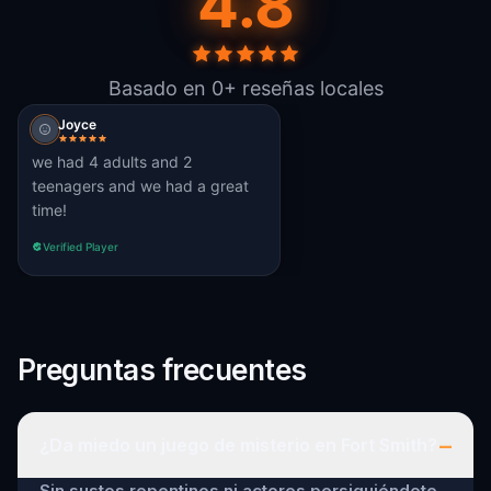
4.8
Basado en 0+ reseñas locales
Joyce
we had 4 adults and 2
teenagers and we had a great
time!
Verified Player
Preguntas frecuentes
–
¿Da miedo un juego de misterio en Fort Smith?
Sin sustos repentinos ni actores persiguiéndote.