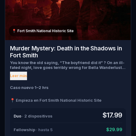
📍
Fort Smith National Historic Site
Murder Mystery: Death in the Shadows in
Fort Smith
You know the old saying, “The boyfriend did it” ? On an ill-
fated night, love goes terribly wrong for Bella Wanderlust
and Walter Bridges . Bella, a famous travel blogger, was
Leer más
found dead during a ghost tour led by the theatrical Percy
Shadows . Now, it’s up to you to uncover the truth. Was it
Walter, the obsessed boyfriend? Percy, the ghost tour
Caso nuevo
·
1–2 hrs
guide with a flair for the dramatic? Or is someone else
hiding in the shadows? 🔎 Gather clues, interrogate
📍 Empieza en Fort Smith National Historic Site
suspects, and expose the real murderer before they strike
again. Make sure to have your pen and paper ready to jot
down all the crucial evidence.
$17.99
Duo
· 2 dispositivos
$29.99
Fellowship
· hasta 5