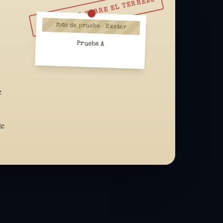
RESUÉLVELO SOBRE EL TERRENO
foto de prueba · Exeter
Prueba A
e
te