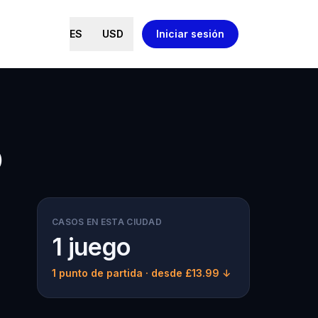
ES
USD
Iniciar sesión
o
CASOS EN ESTA CIUDAD
1 juego
1 punto de partida
· desde £13.99 ↓