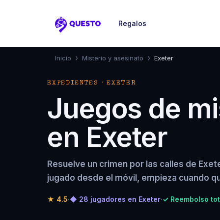
Regalos
Questo
›
›
Inicio
Misterio y asesinato
Exeter
EXPEDIENTES · EXETER
Juegos de mis
en Exeter
Resuelve un crimen por las calles de Exet
jugado desde el móvil, empieza cuando qu
★
4.5
·
◆ 28 jugadores en Exeter
·
✓ Reembolso tot