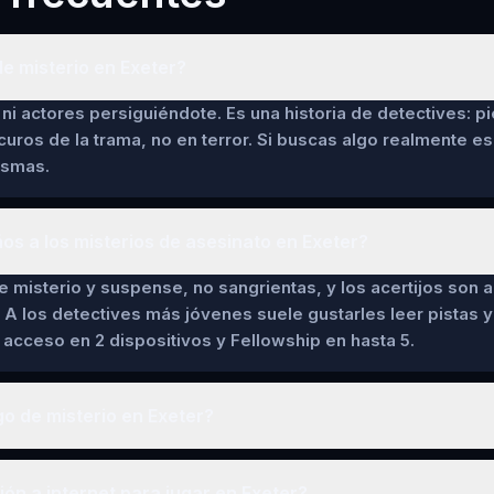
e misterio en Exeter?
ni actores persiguiéndote. Es una historia de detectives: pi
curos de la trama, no en terror. Si buscas algo realmente es
asmas.
ños a los misterios de asesinato en Exeter?
de misterio y suspense, no sangrientas, y los acertijos son a
 A los detectives más jóvenes suele gustarles leer pistas y 
cceso en 2 dispositivos y Fellowship en hasta 5.
o de misterio en Exeter?
n a internet para jugar en Exeter?