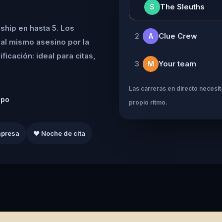
👑
The Sleuths
S
ship en hasta 5. Los
Clue Crew
2
A
al mismo asesino por la
icación: ideal para citas,
Your team
3
M
Las carreras en directo necesita
ipo
propio ritmo.
mpresa
❤️ Noche de cita