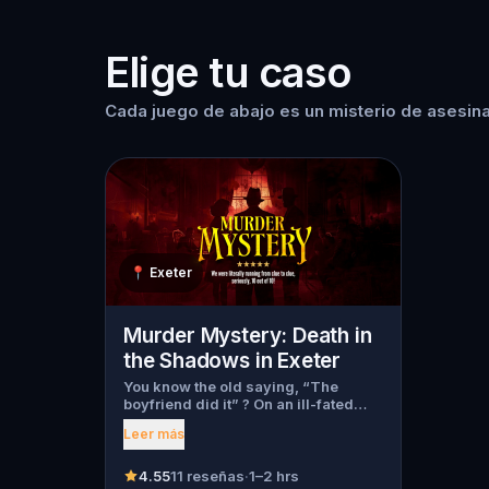
Elige tu caso
Cada juego de abajo es un misterio de asesina
📍
Exeter
Murder Mystery: Death in
the Shadows in Exeter
You know the old saying, “The
boyfriend did it” ? On an ill-fated
night, love goes terribly wrong for
Leer más
Bella Wanderlust and Walter Bridges
. Bella, a famous travel blogger, was
found dead during a ghost tour led
4.55
11 reseñas
·
1–2 hrs