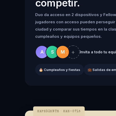
competir.
Duo da acceso en 2 dispositivos y Fellow
jugadores con acceso pueden perseguir 
ciudad y comparar sus tiempos en la clasif
cumpleaños y equipos pequeños.
+
A
S
M
Invita a todo tu equ
🎂 Cumpleaños y fiestas
💼 Salidas de e
EXPEDIENTE · EXE-0715