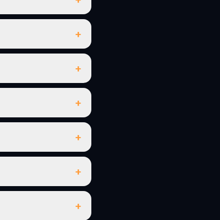
+
+
+
+
+
+