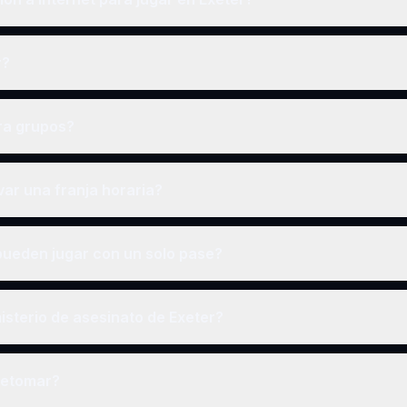
r?
ra grupos?
ar una franja horaria?
ueden jugar con un solo pase?
sterio de asesinato de Exeter?
retomar?