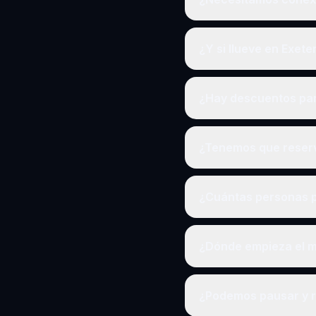
¿Y si llueve en Exete
¿Hay descuentos pa
¿Tenemos que reserv
¿Cuántas personas p
¿Dónde empieza el mi
¿Podemos pausar y 