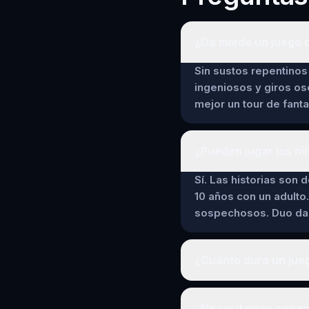
¿Da miedo un juego d
Sin sustos repentinos 
ingeniosos y giros os
mejor un tour de fant
¿Pueden jugar los ni
Sí. Las historias son 
10 años con un adulto.
sospechosos. Duo da a
¿Cuánto dura un jueg
¿Necesitamos conexió