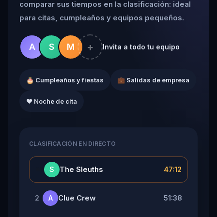
comparar sus tiempos en la clasificación: ideal
para citas, cumpleaños y equipos pequeños.
+
A
S
M
Invita a todo tu equipo
🎂 Cumpleaños y fiestas
💼 Salidas de empresa
❤️ Noche de cita
CLASIFICACIÓN EN DIRECTO
👑
The Sleuths
47:12
S
Clue Crew
51:38
2
A