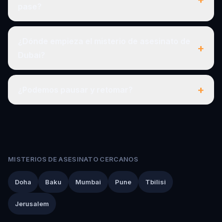
pase?
¿Dónde empieza el misterio de asesinato de
+
Dubai?
+
¿Podemos pausar y retomar?
MISTERIOS DE ASESINATO CERCANOS
Doha
Baku
Mumbai
Pune
Tbilisi
Jerusalem