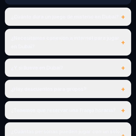
+
¿Cuánto dura un juego de misterio en Dubai?
¿Necesitamos conexión a internet para jugar
+
en Dubai?
+
¿Y si llueve en Dubai?
+
¿Hay descuentos para grupos?
+
¿Tenemos que reservar una franja horaria?
¿Cuántas personas pueden jugar con un solo
+