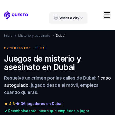
Questo
Select a city
›
›
Inicio
Misterio y asesinato
Dubai
EXPEDIENTES · DUBAI
Juegos de misterio y
asesinato en Dubai
Resuelve un crimen por las calles de Dubai:
1 caso
autoguiado
, jugado desde el móvil, empieza
cuando quieras.
★
4.3
·
◆ 36 jugadores en Dubai
·
✓ Reembolso total hasta que empieces a jugar