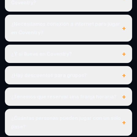
Coventry?
¿Necesitamos conexión a internet para jugar
+
en Coventry?
+
¿Y si llueve en Coventry?
+
¿Hay descuentos para grupos?
+
¿Tenemos que reservar una franja horaria?
¿Cuántas personas pueden jugar con un solo
+
pase?