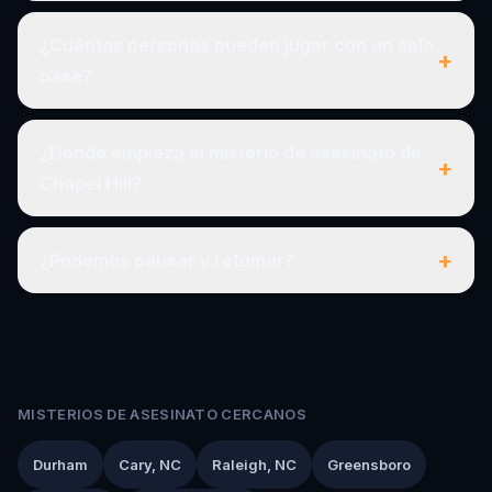
¿Cuántas personas pueden jugar con un solo
+
pase?
¿Dónde empieza el misterio de asesinato de
+
Chapel Hill?
+
¿Podemos pausar y retomar?
MISTERIOS DE ASESINATO CERCANOS
Durham
Cary, NC
Raleigh, NC
Greensboro