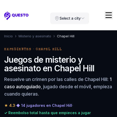
Questo
Select a city
›
›
Inicio
Misterio y asesinato
Chapel Hill
EXPEDIENTES · CHAPEL HILL
Juegos de misterio y
asesinato en Chapel Hill
Resuelve un crimen por las calles de Chapel Hill:
1
caso autoguiado
, jugado desde el móvil, empieza
cuando quieras.
★
4.3
·
◆ 14 jugadores en Chapel Hill
·
✓ Reembolso total hasta que empieces a jugar