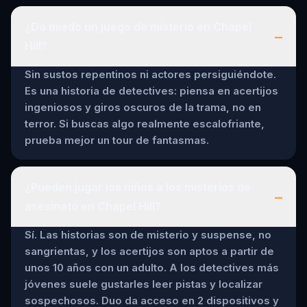
¿Da miedo un juego de misterio en Chapel
–
Hill?
Sin sustos repentinos ni actores persiguiéndote.
Es una historia de detectives: piensa en acertijos
ingeniosos y giros oscuros de la trama, no en
terror. Si buscas algo realmente escalofriante,
prueba mejor un tour de fantasmas.
¿Pueden jugar los niños a los misterios de
–
asesinato en Chapel Hill?
Sí. Las historias son de misterio y suspense, no
sangrientas, y los acertijos son aptos a partir de
unos 10 años con un adulto. A los detectives más
jóvenes suele gustarles leer pistas y localizar
sospechosos. Duo da acceso en 2 dispositivos y