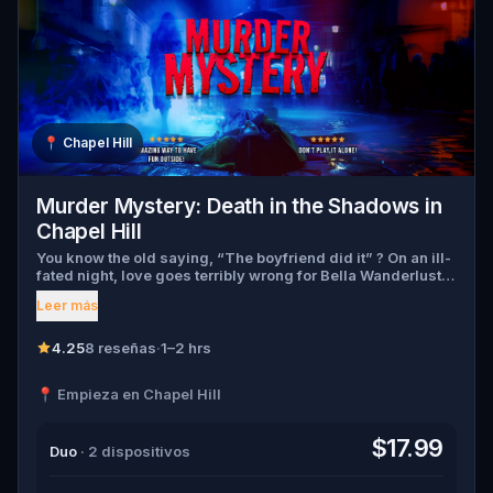
📍
Chapel Hill
Murder Mystery: Death in the Shadows in
Chapel Hill
You know the old saying, “The boyfriend did it” ? On an ill-
fated night, love goes terribly wrong for Bella Wanderlust
and Walter Bridges . Bella, a famous travel blogger, was
Leer más
found dead during a ghost tour led by the theatrical Percy
Shadows . Now, it’s up to you to uncover the truth. Was it
Walter, the obsessed boyfriend? Percy, the ghost tour
4.25
8 reseñas
·
1–2 hrs
guide with a flair for the dramatic? Or is someone else
hiding in the shadows? 🔎 Gather clues, interrogate
📍 Empieza en Chapel Hill
suspects, and expose the real murderer before they strike
again. Make sure to have your pen and paper ready to jot
down all the crucial evidence.
$17.99
Duo
· 2 dispositivos