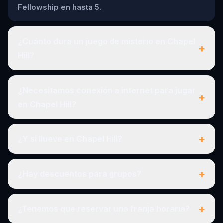
Fellowship en hasta 5.
¿Cuánto dura un juego de misterio en Chapel
+
Hill?
¿Necesitamos conexión a internet para jugar
+
en Chapel Hill?
+
¿Y si llueve en Chapel Hill?
+
¿Hay descuentos para grupos?
+
¿Tenemos que reservar una franja horaria?