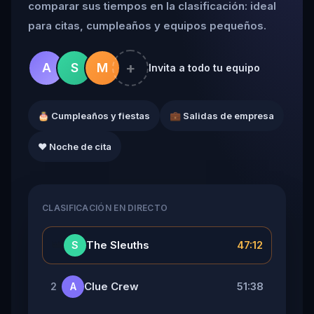
comparar sus tiempos en la clasificación: ideal
para citas, cumpleaños y equipos pequeños.
+
A
S
M
Invita a todo tu equipo
🎂 Cumpleaños y fiestas
💼 Salidas de empresa
❤️ Noche de cita
CLASIFICACIÓN EN DIRECTO
👑
The Sleuths
47:12
S
Clue Crew
51:38
2
A