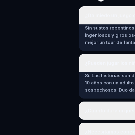
¿Da miedo un juego 
Sin sustos repentinos 
ingeniosos y giros os
mejor un tour de fant
¿Pueden jugar los ni
Sí. Las historias son 
10 años con un adulto.
sospechosos. Duo da a
¿Cuánto dura un jue
¿Necesitamos conexi