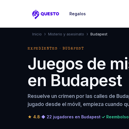
Regalos
Questo
›
›
Inicio
Misterio y asesinato
Budapest
EXPEDIENTES · BUDAPEST
Juegos de mis
en Budapest
Resuelve un crimen por las calles de Bud
jugado desde el móvil, empieza cuando qu
★
4.8
·
◆ 22 jugadores en Budapest
·
✓ Reembolso 