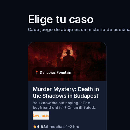
Elige tu caso
Cada juego de abajo es un misterio de asesina
📍
Danubius Fountain
Murder Mystery: Death in
the Shadows in Budapest
You know the old saying, “The
boyfriend did it” ? On an ill-fated
night, love goes terribly wrong for
Leer más
Bella Wanderlust and Walter Bridges
. Bella, a famous travel blogger, was
found dead during a ghost tour led
4.83
6 reseñas
·
1–2 hrs