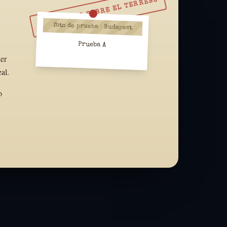
RESUÉLVELO SOBRE EL TERRENO
foto de prueba · Budapest
Prueba A
der
al.
o