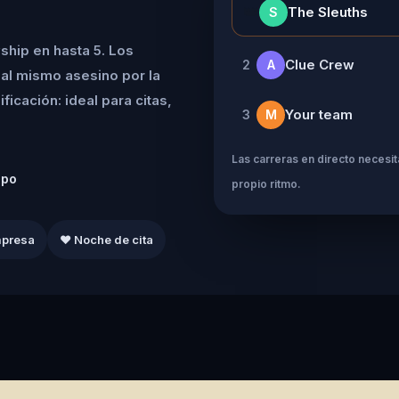
👑
The Sleuths
S
ship en hasta 5. Los
Clue Crew
2
A
al mismo asesino por la
icación: ideal para citas,
Your team
3
M
Las carreras en directo necesita
ipo
propio ritmo.
mpresa
❤️ Noche de cita