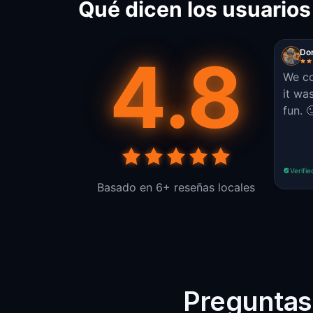
Qué dicen los usuarios
4.8
Do
We co
it wa
fun. 
Verifie
Basado en 6+ reseñas locales
Preguntas