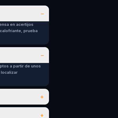
das definitiv wieder machen.
Eine super Aktivität, die bei
–
jedem Wetter Spaß macht und
ensa en acertijos
sich perfekt für einen
calofriante, prueba
besonderen Stadtspaziergang
eignet.
–
ptos a partir de unos
localizar
+
+