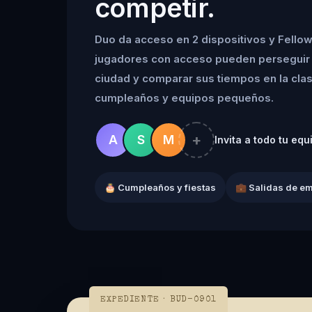
competir.
Duo da acceso en 2 dispositivos y Fellow
jugadores con acceso pueden perseguir 
ciudad y comparar sus tiempos en la clasif
cumpleaños y equipos pequeños.
+
A
S
M
Invita a todo tu equ
🎂 Cumpleaños y fiestas
💼 Salidas de e
EXPEDIENTE · BUD-0901