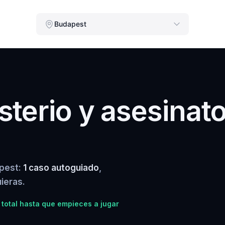
Budapest
terio y asesinat
apest:
1 caso autoguiado
,
ieras.
total hasta que empieces a jugar