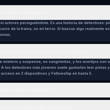
de misterio en Budapest?
ni actores persiguiéndote. Es una historia de detectives: pi
curos de la trama, no en terror. Si buscas algo realmente es
asmas.
ños a los misterios de asesinato en Budapest?
de misterio y suspense, no sangrientas, y los acertijos son a
 A los detectives más jóvenes suele gustarles leer pistas y 
cceso en 2 dispositivos y Fellowship en hasta 5.
go de misterio en Budapest?
ón a internet para jugar en Budapest?