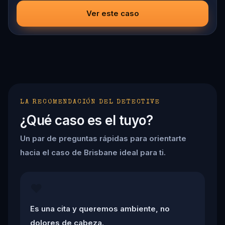
ciphers, recover the stolen artifacts, and save the victims
before the clock runs out. The ink is fresh, the knife is
Ver este caso
sharp, and the city is screaming for answers.
LA RECOMENDACIÓN DEL DETECTIVE
¿Qué caso es el tuyo?
Un par de preguntas rápidas para orientarte
hacia el caso de Brisbane ideal para ti.
❤️
Es una cita y queremos ambiente, no
dolores de cabeza.