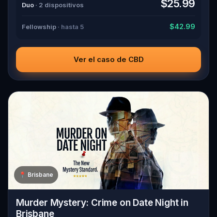
$25.99
Duo
· 2 dispositivos
$42.99
Fellowship
· hasta 5
Ver el caso de CBD
📍
Brisbane
Murder Mystery: Crime on Date Night in
Brisbane