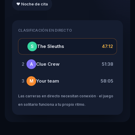
❤️ Noche de cita
CLASIFICACIÓN EN DIRECTO
👑
The Sleuths
47:12
S
Clue Crew
51:38
2
A
Your team
58:05
3
M
Las carreras en directo necesitan conexión · el juego
en solitario funciona a tu propio ritmo.