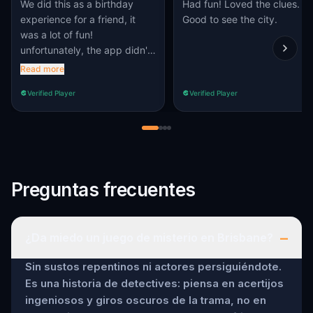
We did this as a birthday
Had fun! Loved the clues.
experience for a friend, it
Good to see the city.
was a lot of fun!
unfortunately, the app didn't
work for everyone, but we
Read more
could share
Verified Player
Verified Player
Preguntas frecuentes
–
¿Da miedo un juego de misterio en Brisbane?
Sin sustos repentinos ni actores persiguiéndote.
Es una historia de detectives: piensa en acertijos
ingeniosos y giros oscuros de la trama, no en