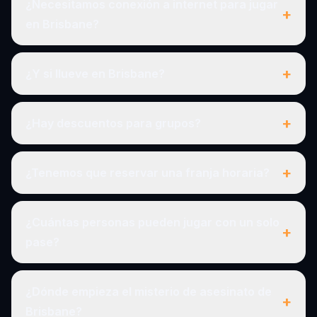
¿Necesitamos conexión a internet para jugar
+
en Brisbane?
+
¿Y si llueve en Brisbane?
+
¿Hay descuentos para grupos?
+
¿Tenemos que reservar una franja horaria?
¿Cuántas personas pueden jugar con un solo
+
pase?
¿Dónde empieza el misterio de asesinato de
+
Brisbane?