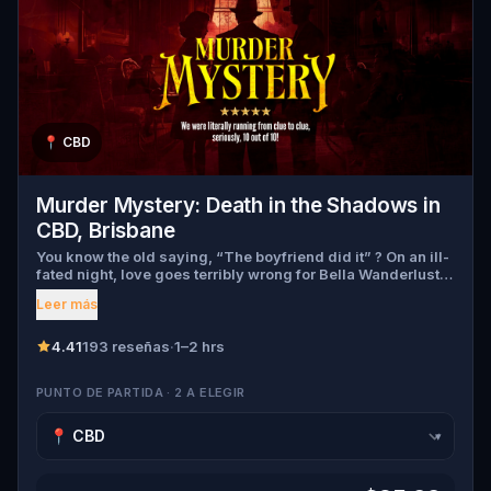
📍
CBD
Murder Mystery: Death in the Shadows in
CBD, Brisbane
You know the old saying, “The boyfriend did it” ? On an ill-
fated night, love goes terribly wrong for Bella Wanderlust
and Walter Bridges . Bella, a famous travel blogger, was
Leer más
found dead during a ghost tour led by the theatrical Percy
Shadows . Now, it’s up to you to uncover the truth. Was it
Walter, the obsessed boyfriend? Percy, the ghost tour
4.41
193 reseñas
·
1–2 hrs
guide with a flair for the dramatic? Or is someone else
hiding in the shadows? 🔎 Gather clues, interrogate
PUNTO DE PARTIDA · 2 A ELEGIR
suspects, and expose the real murderer before they strike
again. Make sure to have your pen and paper ready to jot
down all the crucial evidence.
▾