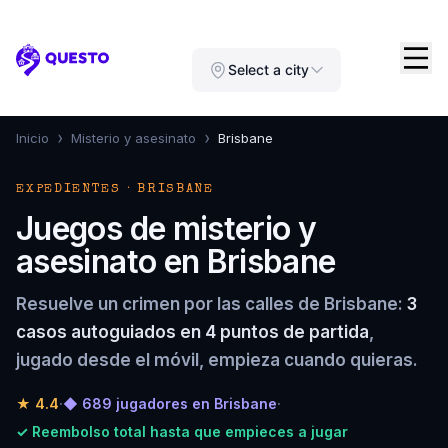
Questo
Select a city
›
›
Inicio
Misterio y asesinato
Brisbane
EXPEDIENTES · BRISBANE
Juegos de misterio y
asesinato en Brisbane
Resuelve un crimen por las calles de Brisbane:
3
casos autoguiados en 4 puntos de partida
,
jugado desde el móvil, empieza cuando quieras.
★
4.4
·
◆ 689 jugadores en Brisbane
·
✓ Reembolso total hasta que empieces a jugar