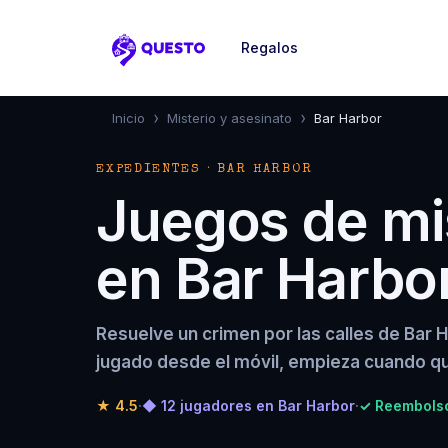
Regalos
Questo
›
›
Inicio
Misterio y asesinato
Bar Harbor
EXPEDIENTES · BAR HARBOR
Juegos de mis
en Bar Harbo
Resuelve un crimen por las calles de Bar 
jugado desde el móvil, empieza cuando qu
★
4.5
·
◆ 12 jugadores en Bar Harbor
·
✓ Reembolso