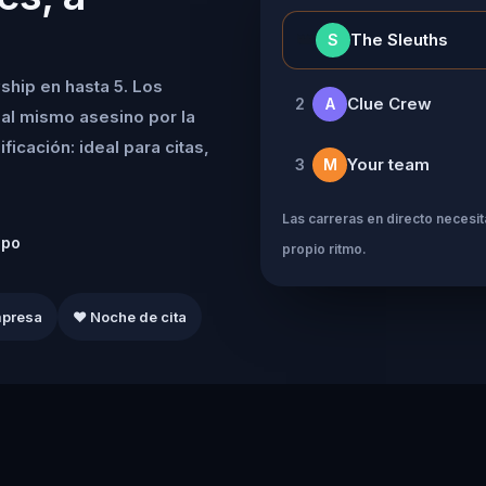
👑
The Sleuths
S
ship en hasta 5. Los
Clue Crew
2
A
al mismo asesino por la
icación: ideal para citas,
Your team
3
M
Las carreras en directo necesita
ipo
propio ritmo.
mpresa
❤️ Noche de cita