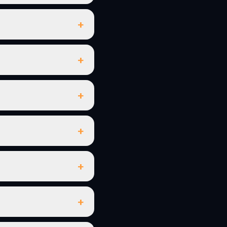
+
+
+
+
+
+