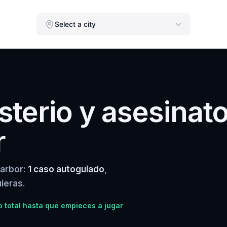
Select a city
terio y asesinat
r
Harbor:
1 caso autoguiado
,
ieras.
 total hasta que empieces a jugar