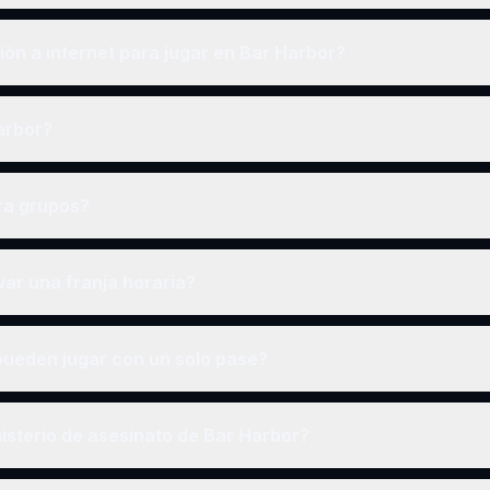
ón a internet para jugar en Bar Harbor?
Harbor?
ra grupos?
ar una franja horaria?
ueden jugar con un solo pase?
isterio de asesinato de Bar Harbor?