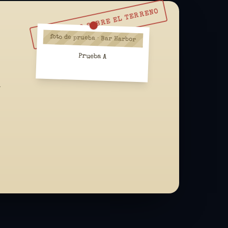
RESUÉLVELO SOBRE EL TERRENO
foto de prueba · Bar Harbor
Prueba A
a