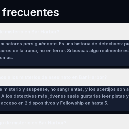
 frecuentes
e misterio en Bar Harbor?
ni actores persiguiéndote. Es una historia de detectives: pi
curos de la trama, no en terror. Si buscas algo realmente es
asmas.
ños a los misterios de asesinato en Bar Harbor?
de misterio y suspense, no sangrientas, y los acertijos son a
 A los detectives más jóvenes suele gustarles leer pistas y 
cceso en 2 dispositivos y Fellowship en hasta 5.
o de misterio en Bar Harbor?