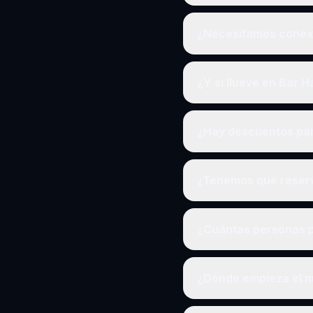
¿Necesitamos conexi
¿Y si llueve en Bar 
¿Hay descuentos pa
¿Tenemos que reserv
¿Cuántas personas p
¿Dónde empieza el m