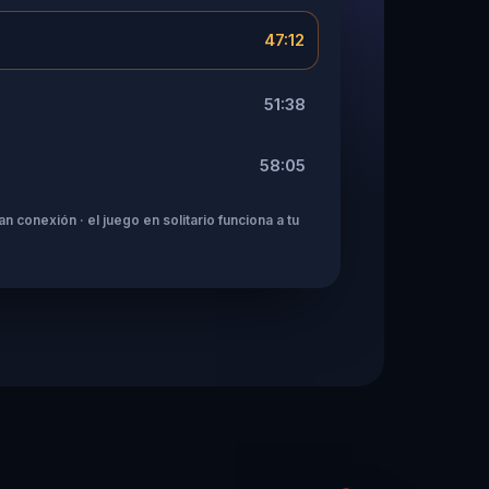
47:12
51:38
58:05
n conexión · el juego en solitario funciona a tu