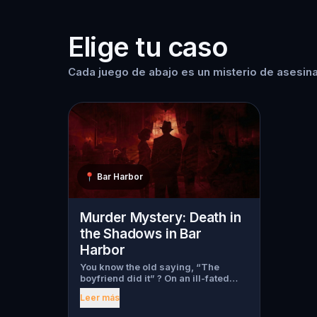
Elige tu caso
Cada juego de abajo es un misterio de asesina
📍
Bar Harbor
Murder Mystery: Death in
the Shadows in Bar
Harbor
You know the old saying, “The
boyfriend did it” ? On an ill-fated
night, love goes terribly wrong for
Leer más
Bella Wanderlust and Walter Bridges
. Bella, a famous travel blogger, was