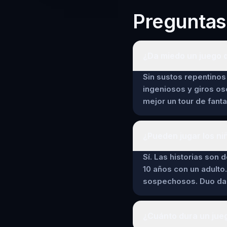
Preguntas
¿Da miedo un juego d
Sin sustos repentinos 
ingeniosos y giros os
mejor un tour de fant
¿Pueden jugar los ni
Sí. Las historias son 
10 años con un adulto.
sospechosos. Duo da a
¿Cuánto dura un jueg