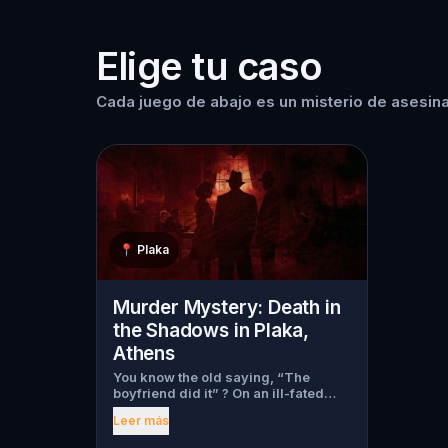
Elige tu caso
Cada juego de abajo es un misterio de asesina
📍
Plaka
Murder Mystery: Death in
the Shadows in Plaka,
Athens
You know the old saying, “The
boyfriend did it” ? On an ill-fated
night, love goes terribly wrong for
Leer más
Bella Wanderlust and Walter Bridges
. Bella, a famous travel blogger, was