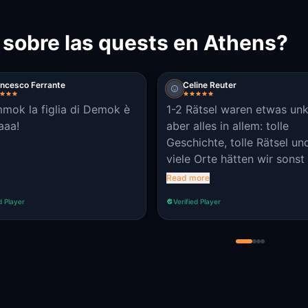
 sobre las quests en Athens?
ncesco Ferrante
Celine Reuter
mok la figlia di Demok è
1-2 Rätsel waren etwas unk
aaa!
aber alles in allem: tolle
Geschichte, tolle Rätsel un
viele Orte hätten wir sonst
gesehen
Read more
d Player
Verified Player