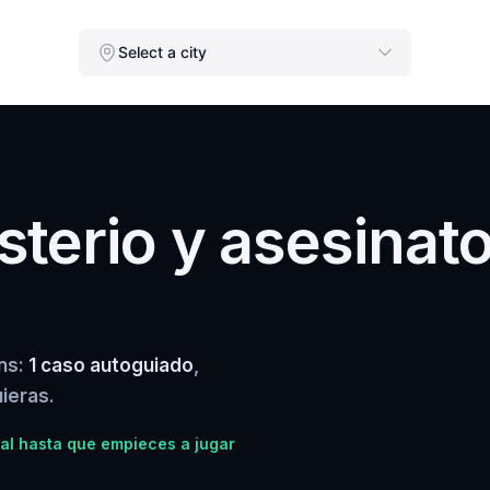
Select a city
terio y asesinat
ens:
1 caso autoguiado
,
ieras.
al hasta que empieces a jugar