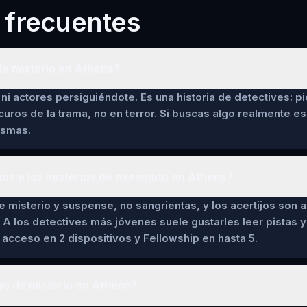
 frecuentes
de misterio en Athens?
ni actores persiguiéndote. Es una historia de detectives: pi
curos de la trama, no en terror. Si buscas algo realmente es
asmas.
ños a los misterios de asesinato en Athens?
de misterio y suspense, no sangrientas, y los acertijos son a
 A los detectives más jóvenes suele gustarles leer pistas y 
cceso en 2 dispositivos y Fellowship en hasta 5.
go de misterio en Athens?