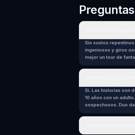
Preguntas
¿Da miedo un juego 
Sin sustos repentinos 
ingeniosos y giros os
mejor un tour de fant
¿Pueden jugar los ni
Sí. Las historias son 
10 años con un adulto.
sospechosos. Duo da a
¿Cuánto dura un jue