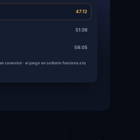
47:12
51:38
58:05
n conexión · el juego en solitario funciona a tu