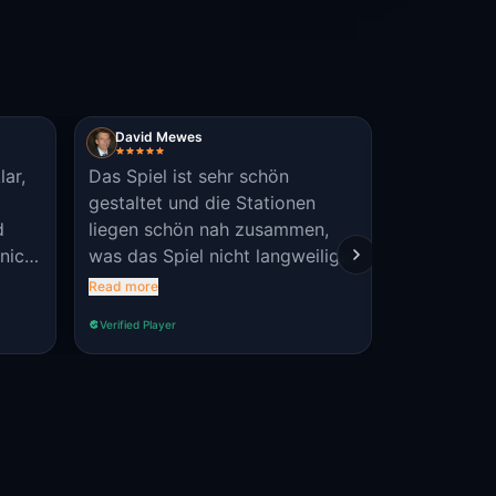
David Mewes
Allan
lar,
Das Spiel ist sehr schön
Great and 
gestaltet und die Stationen
and Monast
d
liegen schön nah zusammen,
 nicht
was das Spiel nicht langweilig
macht. Allerdings fehlen noch
Read more
geschichtliche Erläuterungen zu
Verified Player
Verified Player
den Stationen, nach dem Lösen
der Rätsel. Daumen hoch.