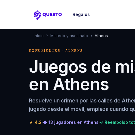
Regalos
Questo
›
›
Inicio
Misterio y asesinato
Athens
EXPEDIENTES · ATHENS
Juegos de mis
en Athens
Resuelve un crimen por las calles de Ath
jugado desde el móvil, empieza cuando qu
★
4.2
·
◆ 13 jugadores en Athens
·
✓ Reembolso tot