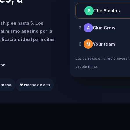
👑
The Sleuths
S
ship en hasta 5. Los
Clue Crew
2
A
al mismo asesino por la
icación: ideal para citas,
Your team
3
M
Las carreras en directo necesita
ipo
propio ritmo.
mpresa
❤️ Noche de cita