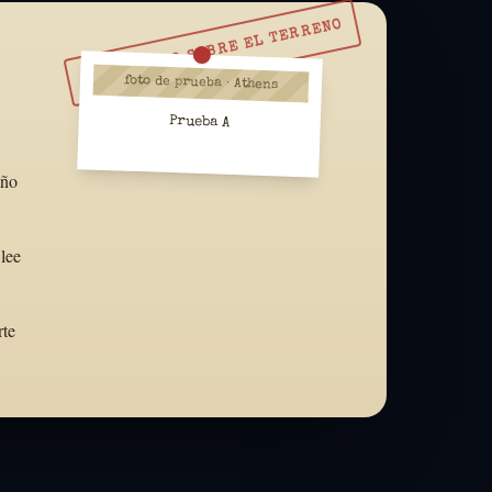
RESUÉLVELO SOBRE EL TERRENO
foto de prueba · Athens
Prueba A
año
lee
rte