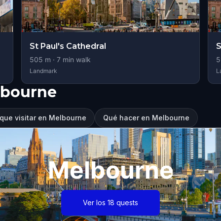
St Paul's Cathedral
S
505
m ·
7
min walk
5
Landmark
L
lbourne
que visitar en Melbourne
Qué hacer en Melbourne
Melbourne
Ver los 18 quests