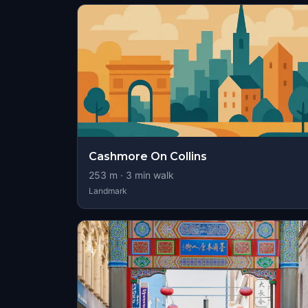
Cashmore On Collins
253
m ·
3
min walk
Landmark