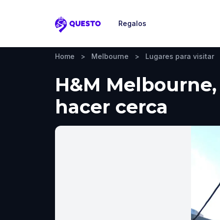
Regalos
Questo
Home
>
Melbourne
>
Lugares para visitar
H&M Melbourne, M
hacer cerca