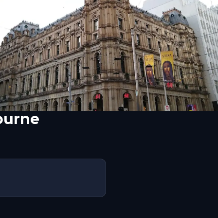
ourne
s