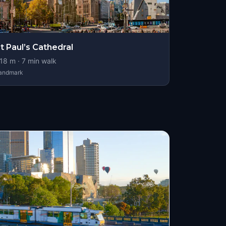
t Paul’s Cathedral
18
m ·
7
min walk
andmark