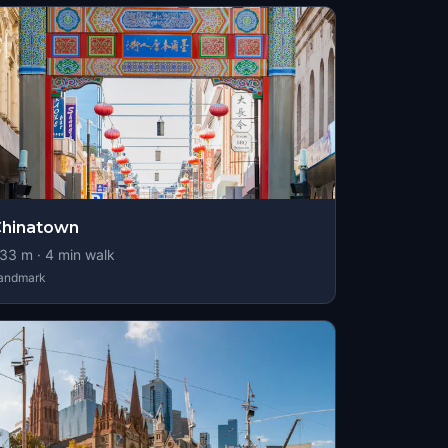
Chinatown
33
m ·
4
min walk
andmark