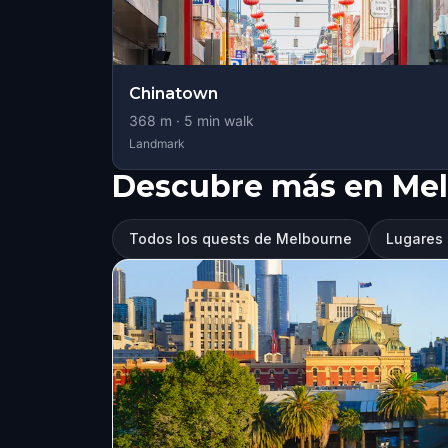
Chinatown
368
m ·
5
min walk
Landmark
Descubre más en Me
Todos los quests de Melbourne
Lugares 