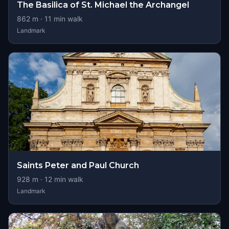
The Basilica of St. Michael the Archangel
862
m ·
11
min walk
Landmark
Saints Peter and Paul Church
928
m ·
12
min walk
Landmark