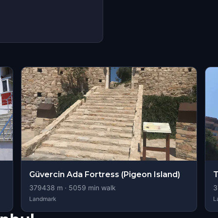
s
Güvercin Ada Fortress (Pigeon Island)
T
379438
m ·
5059
min walk
3
Landmark
L