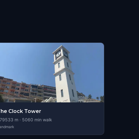
he Clock Tower
79533
m ·
5060
min walk
andmark