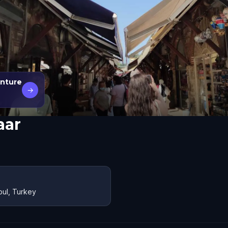
enture
→
aar
bul, Turkey