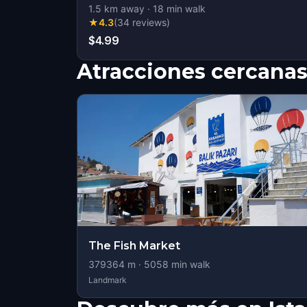
1.5
km away
·
18
min walk
★
4.3
(
34
reviews
)
$4.99
Atracciones cercana
The Fish Market
379364
m ·
5058
min walk
Landmark