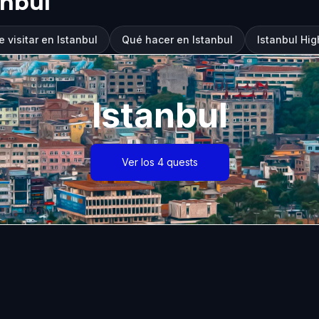
anbul
 visitar en Istanbul
Qué hacer en Istanbul
Istanbul Hig
Istanbul
Ver los 4 quests