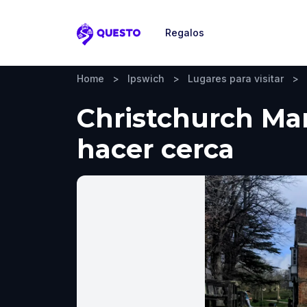
Regalos
Questo
Home
>
Ipswich
>
Lugares para visitar
>
Christchurch Man
hacer cerca