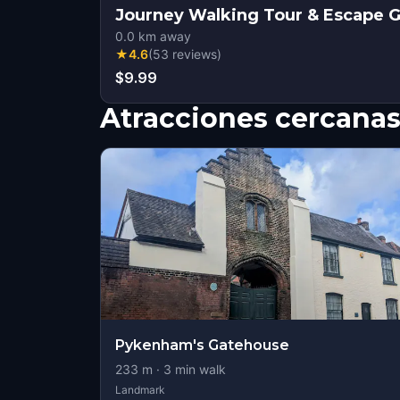
Journey Walking Tour & Escape
0.0
km away
★
4.6
(
53
reviews
)
$9.99
Atracciones cercana
Pykenham's Gatehouse
233
m ·
3
min walk
Landmark