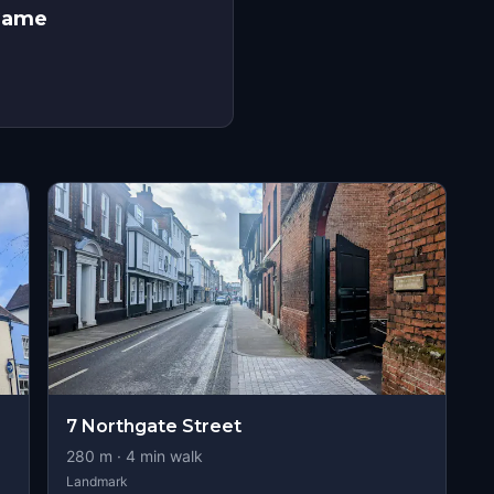
 Game
s
7 Northgate Street
280
m ·
4
min walk
Landmark