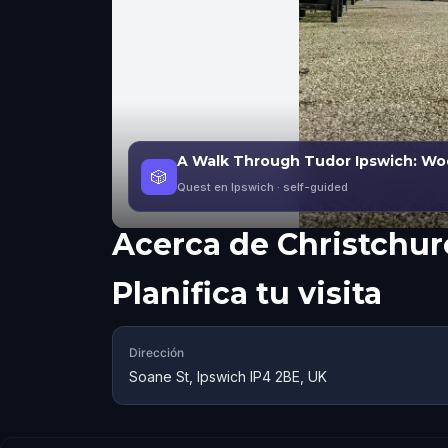
A Walk Through Tudor Ipswich: Wo
🎲
Quest en Ipswich
· self-guided
Acerca de
Christchu
Planifica tu visita
Dirección
Soane St, Ipswich IP4 2BE, UK