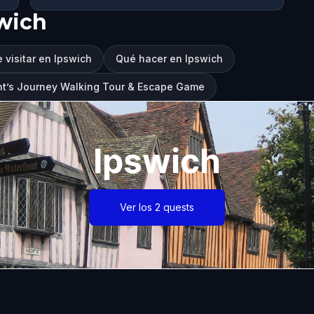
wich
 visitar en Ipswich
Qué hacer en Ipswich
nt’s Journey Walking Tour & Escape Game
Ipswich
Ver los 2 quests