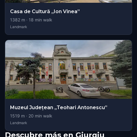
Casa de Cultură „Ion Vinea”
1382
m ·
18
min walk
Landmark
Muzeul Județean „Teohari Antonescu”
1519
m ·
20
min walk
Landmark
Descubre más en Giurgiu