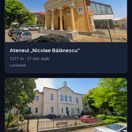
Ateneul „Nicolae Bălănescu”
1277
m ·
17
min walk
Landmark