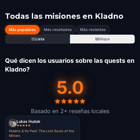
Todas las misiones en
Kladno
Más populares
Más reseñados
Más recientes
Lista
Mapa
Qué dicen los usuarios sobre las quests en
Kladno?
5.0
Basado en 2+ reseñas locales
Lukas Hudak
Kladno & Its Past: The Lost Souls of the
Miners