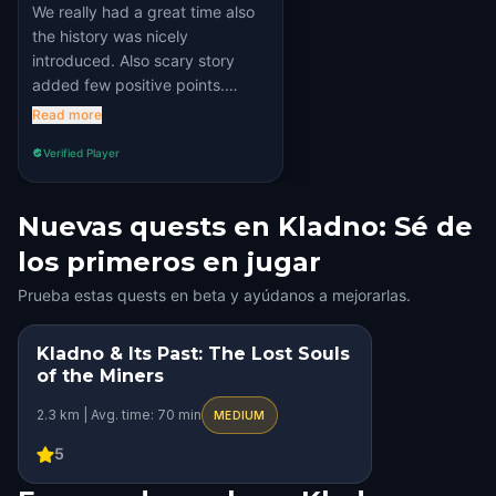
We really had a great time also
the history was nicely
introduced. Also scary story
added few positive points.
Really recommend 🤩
Read more
Verified Player
Nuevas quests en Kladno: Sé de
los primeros en jugar
Prueba estas quests en beta y ayúdanos a mejorarlas.
Kladno & Its Past: The Lost Souls
STEP INTO THE STORY
of the Miners
HIDDEN HISTORY
2.3 km | Avg. time: 70 min
MEDIUM
5