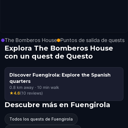
The Bomberos House
Puntos de salida de quests
Explora The Bomberos House
con un quest de Questo
Discover Fuengirola: Explore the Spanish
quarters
0.8
km away
·
10
min walk
★
4.6
(
10
reviews
)
Descubre más en Fuengirola
Todos los quests de Fuengirola