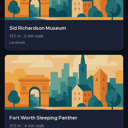
Sid Richardson Museum
151
m ·
2
min walk
Landmark
Fort Worth Sleeping Panther
312
m ·
4
min walk