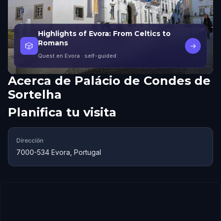
Highlights of Evora: From Celtics to
Romans
🎲
→
Quest en Evora
· self-guided
Acerca de
Palácio de Condes de
Sortelha
Planifica tu visita
Dirección
7000-534 Evora, Portugal