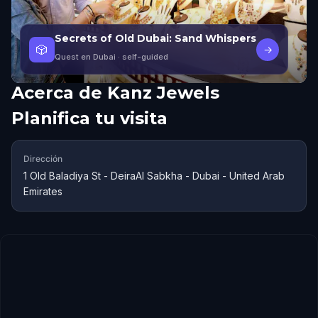
Secrets of Old Dubai: Sand Whispers
🎲
→
Quest en Dubai
· self-guided
Acerca de
Kanz Jewels
Planifica tu visita
Dirección
1 Old Baladiya St - DeiraAl Sabkha - Dubai - United Arab
Emirates