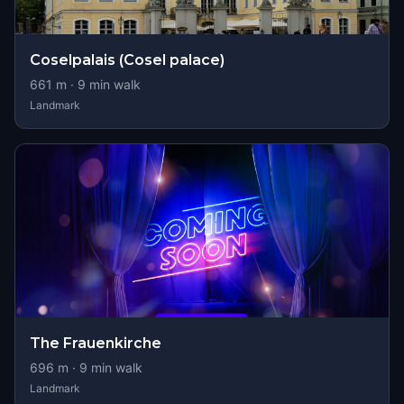
Coselpalais (Cosel palace)
661
m ·
9
min walk
Landmark
The Frauenkirche
696
m ·
9
min walk
Landmark