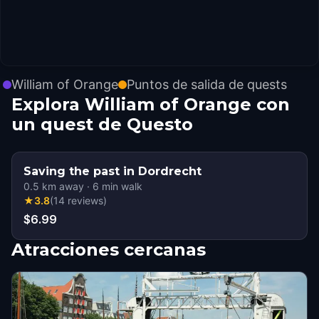
William of Orange
Puntos de salida de quests
Explora William of Orange con
un quest de Questo
Saving the past in Dordrecht
0.5
km away
·
6
min walk
★
3.8
(
14
reviews
)
$6.99
Atracciones cercanas