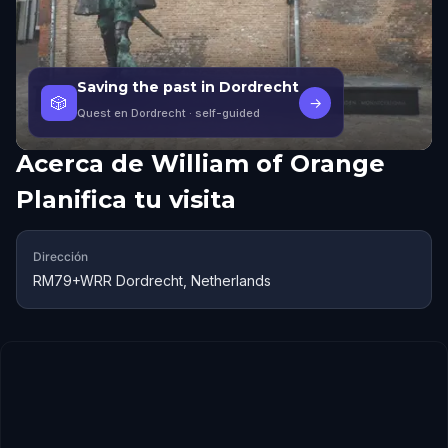
Saving the past in Dordrecht
🎲
→
Quest en Dordrecht
· self-guided
Acerca de
William of Orange
Planifica tu visita
Dirección
RM79+WRR Dordrecht, Netherlands