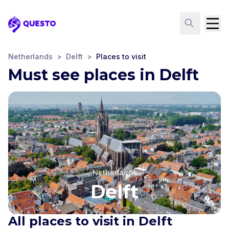
Questo
Netherlands
>
Delft
>
Places to visit
Must see places in Delft
Netherlands
Delft
All places to visit in Delft