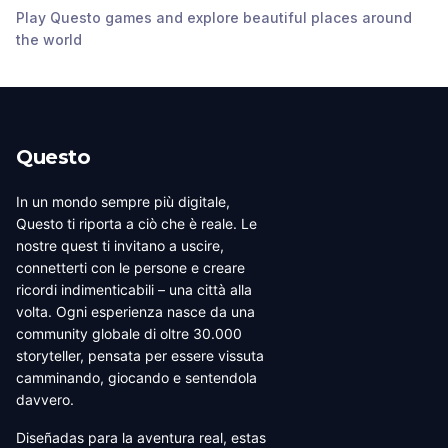
Play Questo games and explore beautiful places around
Stadhuis Delft
Delft Windmill de Roos
Koornmarkt
the world
Delft
,
Netherlands
Delft
,
Netherlands
Delft
,
Netherlands
Questo
In un mondo sempre più digitale,
Questo ti riporta a ciò che è reale. Le
nostre quest ti invitano a uscire,
connetterti con le persone e creare
ricordi indimenticabili – una città alla
volta. Ogni esperienza nasce da una
community globale di oltre 30.000
storyteller, pensata per essere vissuta
camminando, giocando e sentendola
davvero.
Diseñadas para la aventura real, estas