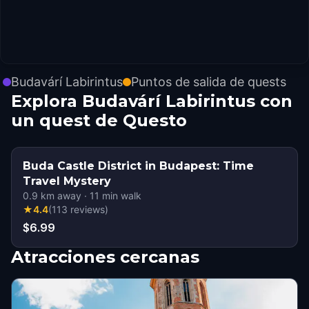
Budavárí Labirintus
Puntos de salida de quests
Explora Budavárí Labirintus con
un quest de Questo
Buda Castle District in Budapest: Time
Travel Mystery
0.9
km away
·
11
min walk
★
4.4
(
113
reviews
)
$6.99
Atracciones cercanas