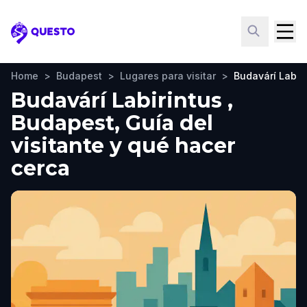
Questo
Home
>
Budapest
>
Lugares para visitar
>
Budavárí Labir
Budavárí Labirintus ,
Budapest, Guía del
visitante y qué hacer
cerca