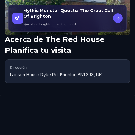
Mythic Monster Quests: The Great Gull
Of Brighton
🎲
→
Quest en Brighton
· self-guided
Acerca de
The Red House
Planifica tu visita
Dirección
Lainson House Dyke Rd, Brighton BN1 3JS, UK