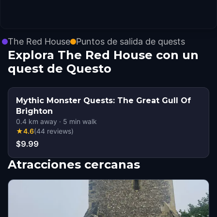
The Red House
Puntos de salida de quests
Explora The Red House con un
quest de Questo
Mythic Monster Quests: The Great Gull Of
Brighton
0.4
km away
·
5
min walk
★
4.6
(
44
reviews
)
$9.99
Atracciones cercanas