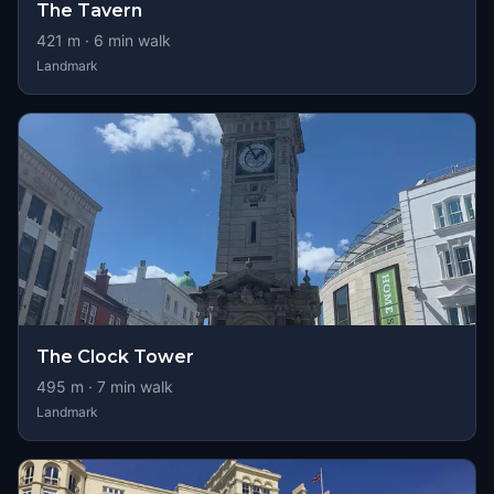
The Tavern
421
m ·
6
min walk
Landmark
The Clock Tower
495
m ·
7
min walk
Landmark