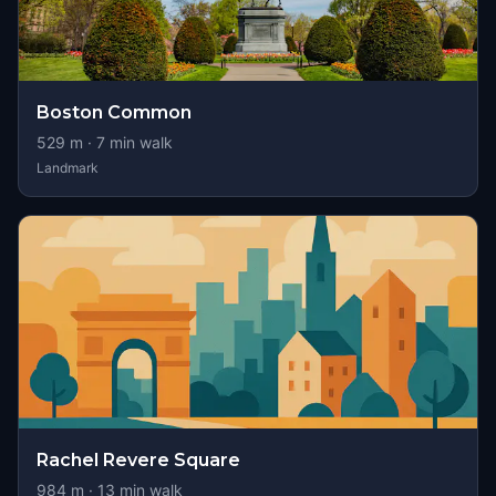
Boston Common
529
m ·
7
min walk
Landmark
Rachel Revere Square
984
m ·
13
min walk