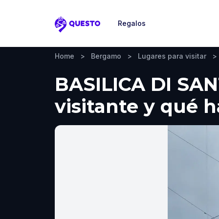
Regalos
Questo
Home
>
Bergamo
>
Lugares para visitar
>
BASILICA DI SAN
visitante y qué 