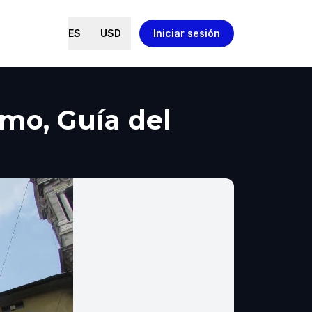
ES
USD
Iniciar sesión
o, Guía del