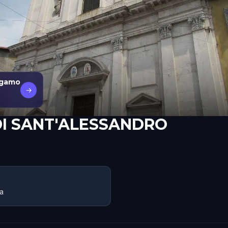
rgamo
→
DI SANT'ALESSANDRO
ia