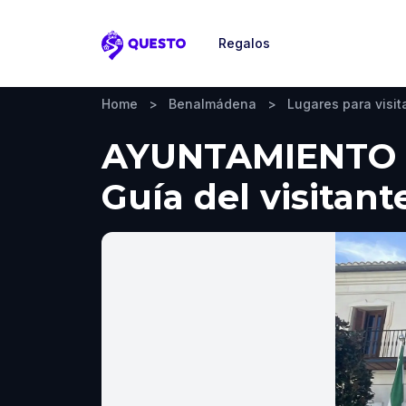
Regalos
Questo
Home
>
Benalmádena
>
Lugares para visit
AYUNTAMIENTO 
Guía del visitant