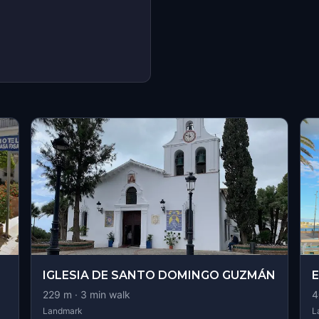
s
IGLESIA DE SANTO DOMINGO GUZMÁN
E
229
m ·
3
min walk
4
Landmark
L