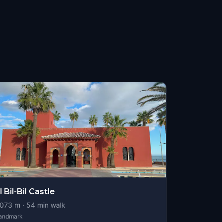
l Bil-Bil Castle
073
m ·
54
min walk
andmark