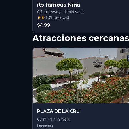
its famous Niña
0.1
km away
·
1
min walk
★
5
(
101
reviews
)
$4.99
Atracciones cercana
PLAZA DE LA CRU
67
m ·
1
min walk
Landmark