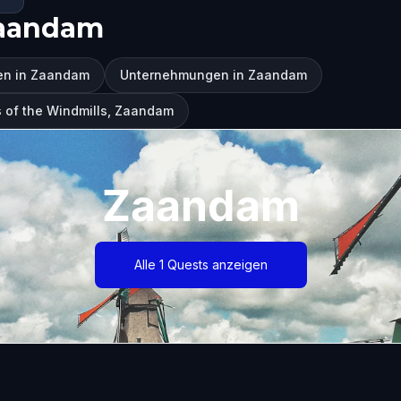
Zaandam
en in Zaandam
Unternehmungen in Zaandam
 of the Windmills, Zaandam
Zaandam
Alle 1 Quests anzeigen