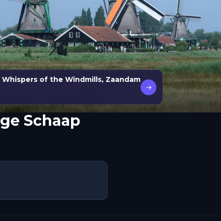
 Whispers of the Windmills, Zaandam
→
nge Schaap
d