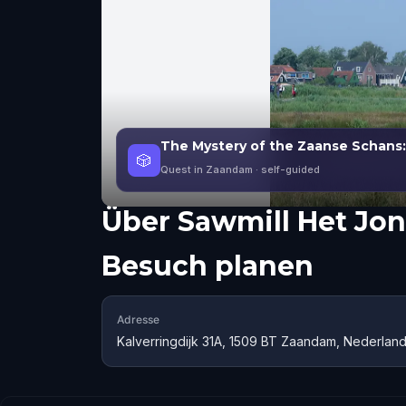
The Mystery of the Zaanse Schans:
🎲
Quest in Zaandam
· self-guided
Über
Sawmill Het Jo
Besuch planen
Adresse
Kalverringdijk 31A, 1509 BT Zaandam, Nederlan