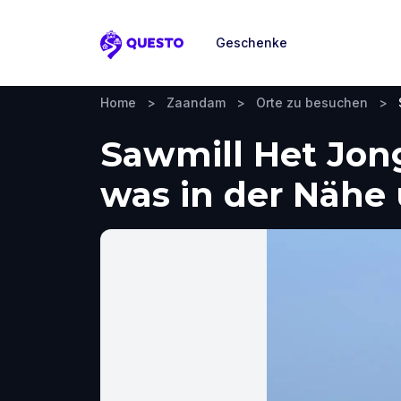
Geschenke
Questo
Home
>
Zaandam
>
Orte zu besuchen
>
Sawmill Het Jon
was in der Näh