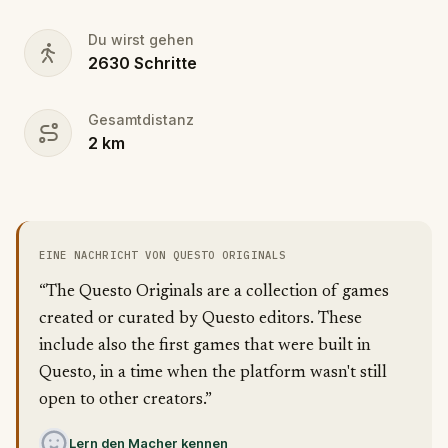
You can play at your own pace or race against the
clock, competing with friends or teams worldwide.
Du wirst gehen
Don your finest fairytale attire—memorable
2630
Schritte
costumes could earn you game-related prizes!
Will you help Cinderella make it to her happily ever
Gesamtdistanz
after?
2
km
EINE NACHRICHT VON QUESTO ORIGINALS
“The Questo Originals are a collection of games
created or curated by Questo editors. These
include also the first games that were built in
Questo, in a time when the platform wasn't still
open to other creators.”
Lern den Macher kennen