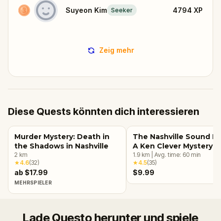
Suyeon Kim
4794
XP
Seeker
Zeig mehr
Diese Quests könnten dich interessieren
Murder Mystery: Death in
The Nashville Sound He
the Shadows in Nashville
A Ken Clever Mystery
2
km
1.9
km
|
Avg. time:
60
min
★
4.6
(
32
)
★
4.5
(
35
)
ab $17.99
$9.99
MEHRSPIELER
Lade Questo herunter und spiele