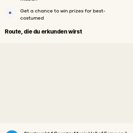
Get a chance to win prizes for best-
costumed
Ziel
Start
Route, die du erkunden wirst