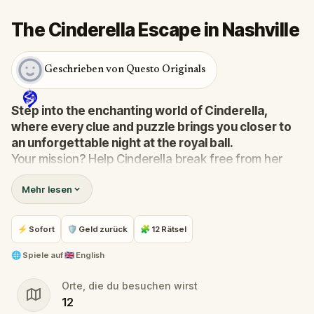
The Cinderella Escape in Nashville
Geschrieben von Questo Originals
Step into the enchanting world of Cinderella,
where every clue and puzzle brings you closer to
an unforgettable night at the royal ball.
Your mission? Help Cinderella break free from her
stepmother's clutches and make it to the ball before
Mehr lesen
the clock strikes midnight.
In this immersive, scavenger-hunt-meets-escape-
room adventure, you’ll solve riddles, crack codes,
⚡ Sofort
🛡 Geld zurück
🧩 12 Rätsel
and uncover hidden secrets as you journey through
magical surroundings.
🌐
Spiele auf
🇬🇧 English
Navigate the challenges, outsmart the wicked
Orte, die du besuchen wirst
stepsisters, and ensure Cinderella’s story ends with
12
her dream come true.