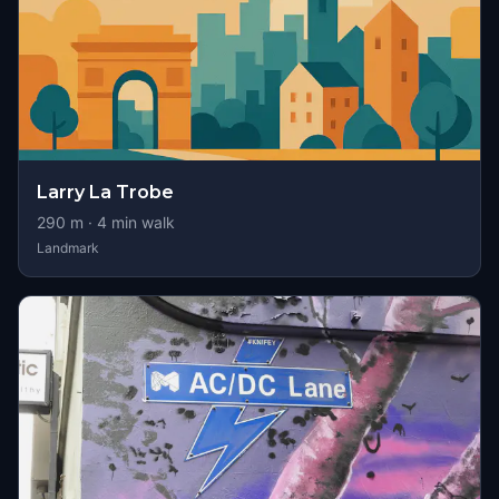
Larry La Trobe
290
m ·
4
min walk
Landmark