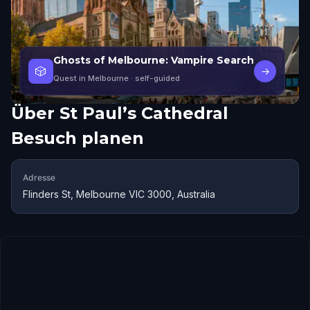
Ghosts of Melbourne: Vampire Search
🎲
→
Quest in Melbourne
· self-guided
Über
St Paul’s Cathedral
Besuch planen
Adresse
Flinders St, Melbourne VIC 3000, Australia