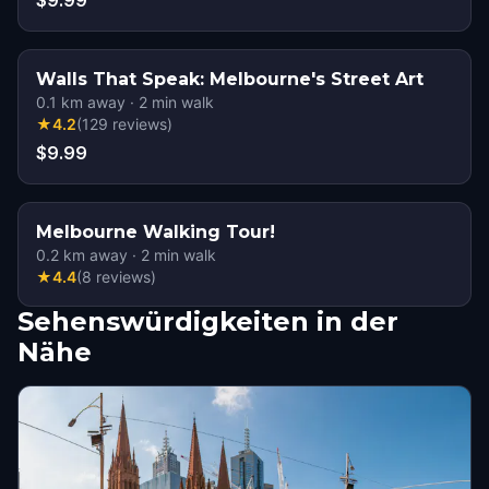
$9.99
Walls That Speak: Melbourne's Street Art
0.1
km away
·
2
min walk
★
4.2
(
129
reviews
)
$9.99
Melbourne Walking Tour!
0.2
km away
·
2
min walk
★
4.4
(
8
reviews
)
Sehenswürdigkeiten in der
Nähe