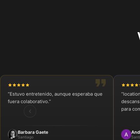
“
Estuvo entretenido, aunque esperaba que
“
locatio
fuera colaborativo.
”
descanso
para com
Barbara Gaete
And
Santiago
Sant