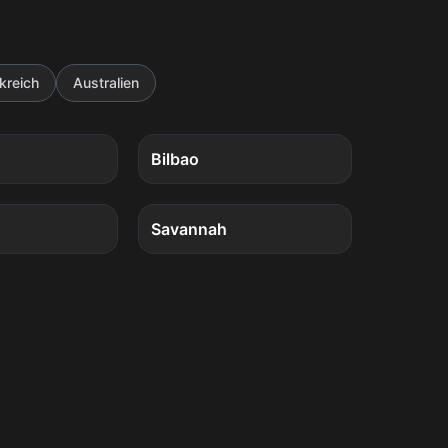
kreich
Australien
4
Quests
4
Quests
Bilbao
4
Quests
4
Quests
Savannah