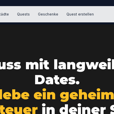
tädte
Quests
Geschenke
Quest erstellen
uss mit langwei
Dates.
lebe ein gehei
teuer
in deiner 