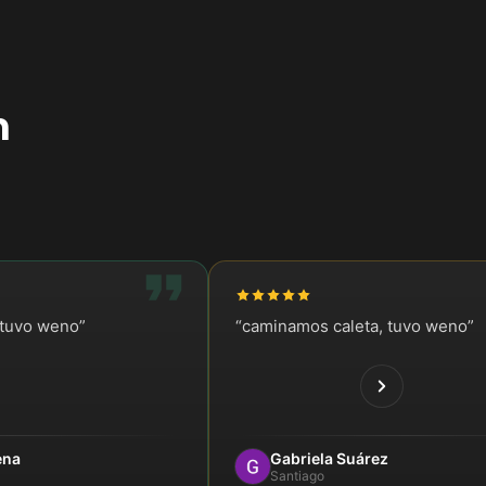
n
stuvo weno
”
“
caminamos caleta, tuvo weno
”
ena
Gabriela Suárez
Santiago