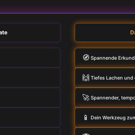
ate
D
🧭
Spannende Erkundu
🙌
Tiefes Lachen und
🚀
Spannender, tempo
📱
Dein Werkzeug zum