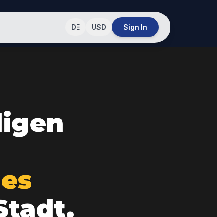
DE
USD
Sign In
ligen
mes
Stadt.