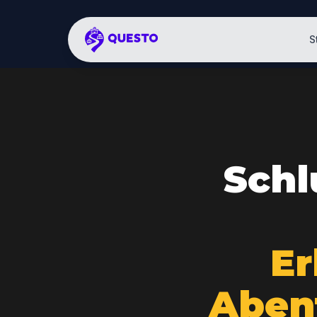
S
Schl
Er
Aben