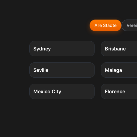
Alle Städte
Verei
5
Quests
Sydney
Brisbane
4
Quests
Seville
Malaga
4
Quests
Mexico City
Florence