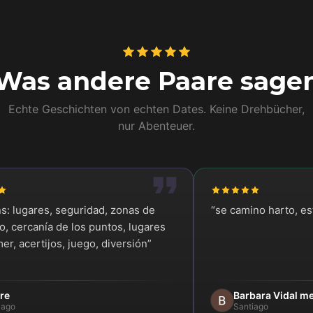
Was andere Paare sage
Echte Geschichten von echten Dates. Keine Drehbücher,
nur Abenteuer.
ns: lugares, seguridad, zonas de
“
se camino harto, e
, cercanía de los puntos, lugares
er, acertijos, juego, diversión
”
re
Barbara Vidal m
iago
Santiago