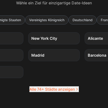
Wähle ein Ziel für einzigartige Date-Ideen
nigte Staaten
Vereinigtes Königreich
Deutschland
Fran
5
Quests
5
Quests
New York City
Alicante
4
Quests
4
Quests
Madrid
Barcelona
4
Quests
Alle 74+ Städte anzeigen