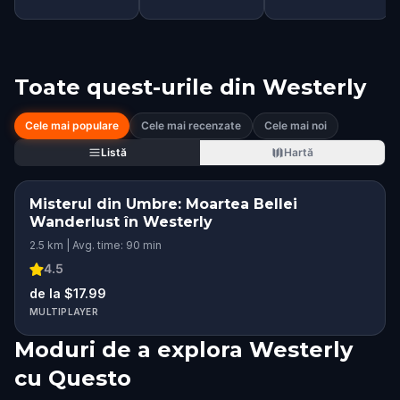
Toate quest-urile din
Westerly
Cele mai populare
Cele mai recenzate
Cele mai noi
Listă
Hartă
Misterul din Umbre: Moartea Bellei
Wanderlust în Westerly
2.5 km | Avg. time: 90 min
4.5
de la $17.99
MULTIPLAYER
Moduri de a explora Westerly
cu Questo