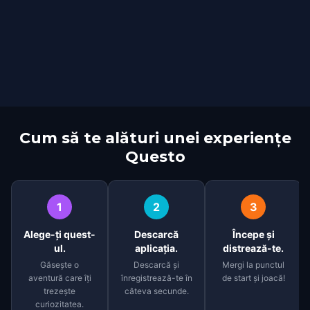
Cum să te alături unei experiențe
Questo
1
2
3
Alege-ți quest-
Descarcă
Începe și
ul.
aplicația.
distrează-te.
Găsește o
Descarcă și
Mergi la punctul
aventură care îți
înregistrează-te în
de start și joacă!
trezește
câteva secunde.
curiozitatea.