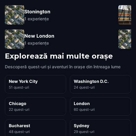
Stonington
1
experiențe
New London
1
experiențe
Explorează mai multe orașe
Descoperă quest-uri și aventuri în orașe din întreaga lume
New York City
Washington D.C.
51 quest-uri
24 quest-uri
Chicago
London
22 quest-uri
60 quest-uri
Bucharest
Sydney
48 quest-uri
29 quest-uri