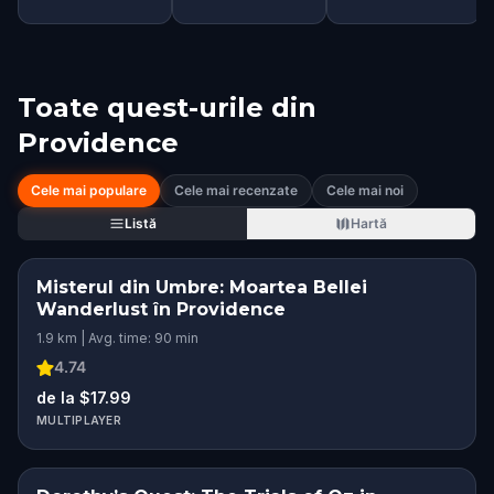
Toate quest-urile din
Providence
Cele mai populare
Cele mai recenzate
Cele mai noi
Listă
Hartă
Misterul din Umbre: Moartea Bellei
Wanderlust în Providence
1.9 km | Avg. time: 90 min
4.74
de la $17.99
MULTIPLAYER