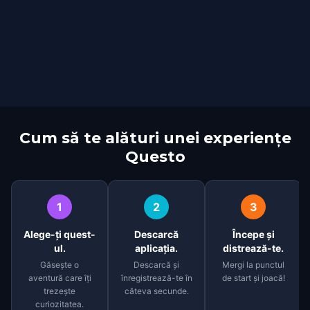
Cum să te alături unei experiențe
Questo
1
2
3
Alege-ți quest-
Descarcă
Începe și
ul.
aplicația.
distrează-te.
Găsește o
Descarcă și
Mergi la punctul
aventură care îți
înregistrează-te în
de start și joacă!
trezește
câteva secunde.
curiozitatea.