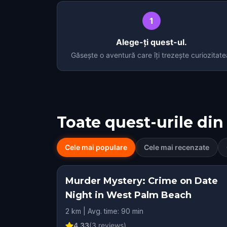
1
Alege-ți quest-ul.
Găsește o aventură care îți trezește curiozitate
Toate quest-urile din
Cele mai populare
Cele mai recenzate
Murder Mystery: Crime on Date
Night in West Palm Beach
2 km | Avg. time: 90 min
4.33
(
3
reviews)