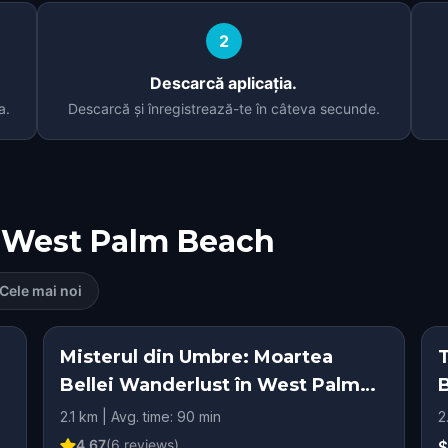
2
Descarcă aplicația.
a.
Descarcă și înregistrează-te în câteva secunde.
West Palm Beach
Cele mai noi
Misterul din Umbre: Moartea
Bellei Wanderlust în West Palm
Beach
2.1 km | Avg. time: 90 min
2
4.67
(
6
reviews)
$