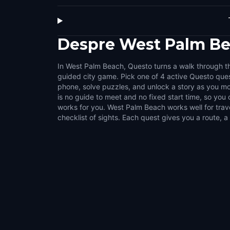
Despre
West Palm B
In West Palm Beach, Questo turns a walk through the
small challenges that make the city feel interact
guided city game. Pick one of 4 active Questo ques
side streets, public squares, local stories, and the det
phone, solve puzzles, and unlock a story as you mo
on a normal walk. It suits couples, families, g
is no guide to meet and no fixed start time, so yo
explorers who like flexible outdoor activities. Choose
works for you. West Palm Beach works well for tra
games, pause whenever you want, and turn time 
checklist of sights. Each quest gives you a route, a