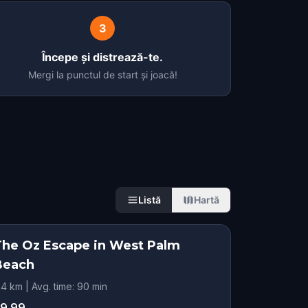
3
Începe și distrează-te.
Mergi la punctul de start și joacă!
Listă
Hartă
The Oz Escape in West Palm
Beach
.4 km | Avg. time: 90 min
9.99