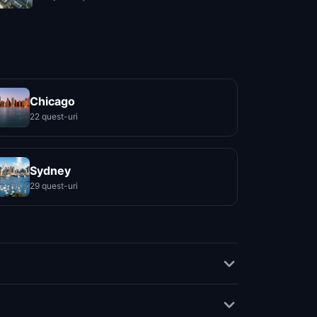
Chicago
22 quest-uri
Sydney
29 quest-uri