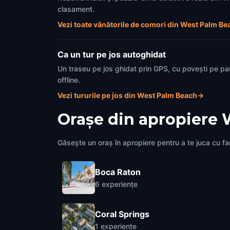
clasament.
Vezi toate vânătorile de comori din West Palm Be
Ca un tur pe jos autoghidat
Un traseu pe jos ghidat prin GPS, cu povești pe pa
offline.
Vezi tururile pe jos din West Palm Beach
→
Orașe din apropiere
Găsește un oraș în apropiere pentru a te juca cu fami
Boca Raton
6
experiențe
Coral Springs
1
experiențe