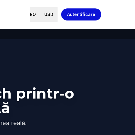
RO
USD
Autentificare
 printr-o
tă
mea reală.