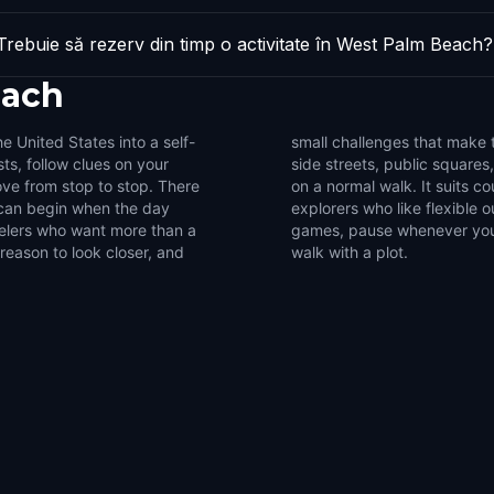
Trebuie să rezerv din timp o activitate în West Palm Beach?
each
 United States into a self-
ive. Use the game to notice
ts, follow clues on your
ails that are easy to miss
ve from stop to stop. There
roups of friends, and solo
u can begin when the day
 a compact set of walking
velers who want more than a
in West Palm Beach into a
 reason to look closer, and
walk with a plot.