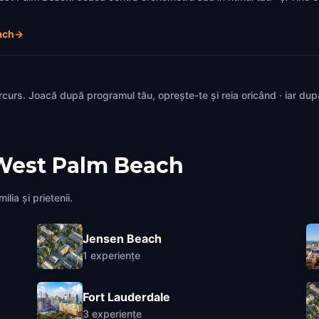
ach
→
rcurs. Joacă după programul tău, oprește-te și reia oricând · iar du
West Palm Beach
lia și prietenii.
Jensen Beach
1
experiențe
Fort Lauderdale
3
experiențe