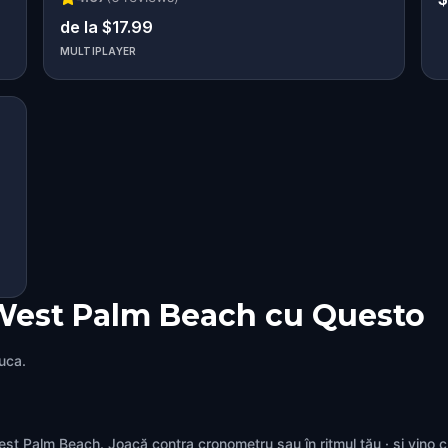
de la $17.99
MULTIPLAYER
 West Palm Beach cu Questo
juca.
 West Palm Beach. Joacă contra cronometru sau în ritmul tău · și vino 