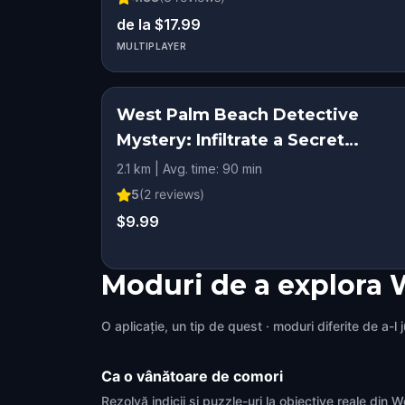
de la $17.99
MULTIPLAYER
West Palm Beach Detective
Mystery: Infiltrate a Secret
Society!
2.1 km | Avg. time: 90 min
5
(
2
reviews)
$9.99
Moduri de a explora
O aplicație, un tip de quest · moduri diferite de a-l 
Ca o vânătoare de comori
Rezolvă indicii și puzzle-uri la obiective reale din