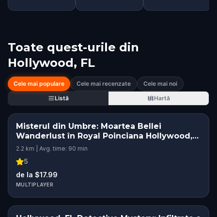
Toate quest-urile din
Hollywood, FL
Cele mai populare
Cele mai recenzate
Cele mai noi
Listă
Hartă
Misterul din Umbre: Moartea Bellei
Wanderlust în Royal Poinciana Hollywood,
FL
2.2 km | Avg. time: 90 min
5
de la $17.99
MULTIPLAYER