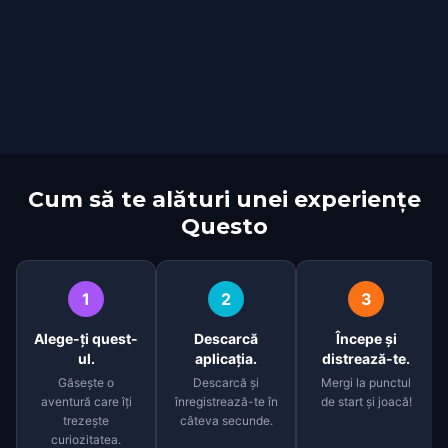
Cum să te alături unei experiențe
Questo
1
2
3
Alege-ți quest-
Descarcă
Începe și
ul.
aplicația.
distrează-te.
Găsește o
Descarcă și
Mergi la punctul
aventură care îți
înregistrează-te în
de start și joacă!
trezește
câteva secunde.
curiozitatea.