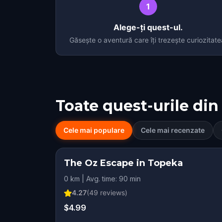
1
Alege-ți quest-ul.
Găsește o aventură care îți trezește curiozitate
Toate quest-urile din
Cele mai populare
Cele mai recenzate
The Oz Escape in Topeka
0 km | Avg. time: 90 min
4.27
(
49
reviews)
$4.99