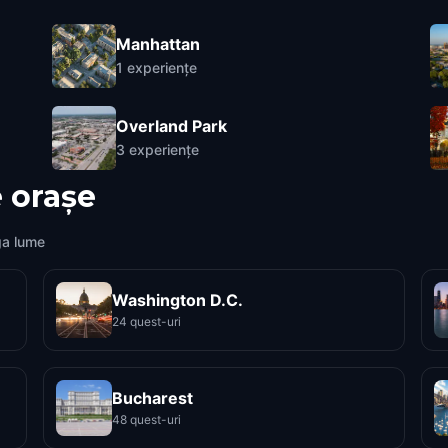
Manhattan
1
experiențe
Overland Park
3
experiențe
 orașe
ga lume
Washington D.C.
24 quest-uri
Bucharest
48 quest-uri