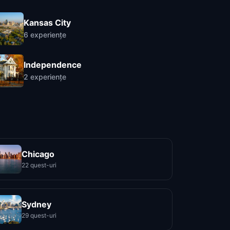
Kansas City
6
experiențe
Independence
2
experiențe
Chicago
22 quest-uri
Sydney
29 quest-uri