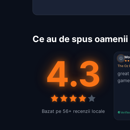
Ce au de spus oamenii 
4.3
Mo
The Oz 
great
game
Bazat pe 56+ recenzii locale
Verifie