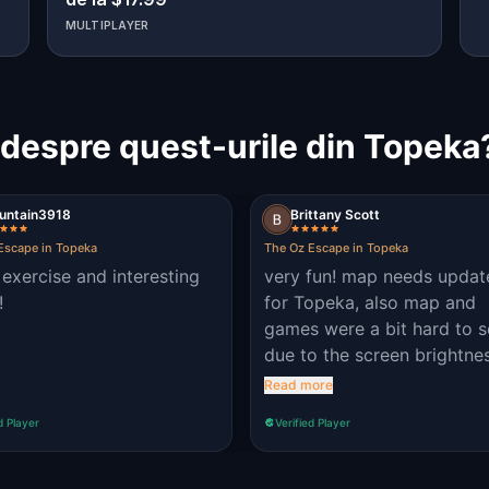
MULTIPLAYER
despre quest-urile din Topeka
untain3918
Brittany Scott
Escape in Topeka
The Oz Escape in Topeka
 exercise and interesting
very fun! map needs updat
!
for Topeka, also map and
games were a bit hard to 
due to the screen brightne
and environment factors.
Read more
d Player
Verified Player