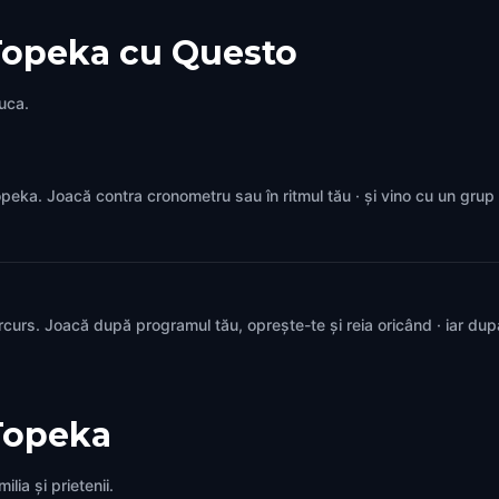
Topeka cu Questo
juca.
 Topeka. Joacă contra cronometru sau în ritmul tău · și vino cu un gru
rcurs. Joacă după programul tău, oprește-te și reia oricând · iar du
Topeka
lia și prietenii.