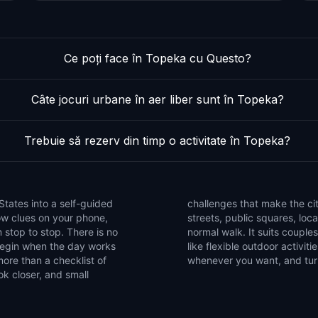
Ce poți face în Topeka cu Questo?
Câte jocuri urbane în aer liber sunt în Topeka?
Trebuie să rezerv din timp o activitate în Topeka?
States into a self-guided
e the game to notice side
low clues on your phone,
that are easy to miss on a
 stop to stop. There is no
ends, and solo explorers who
 begin when the day works
et of walking games, pause
ore than a checklist of
whenever you want, and turn
ok closer, and small