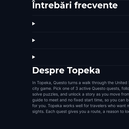
Întrebări frecvente
Despre
Topeka
In Topeka, Questo turns a walk through the United 
challenges that make the city feel interactive. Us
city game. Pick one of 3 active Questo quests, fol
streets, public squares, local stories, and the details 
solve puzzles, and unlock a story as you move from
normal walk. It suits couples, families, groups of fri
guide to meet and no fixed start time, so you can
like flexible outdoor activities. Choose a compact s
for you. Topeka works well for travelers who want m
sights. Each quest gives you a route, a reason to lo