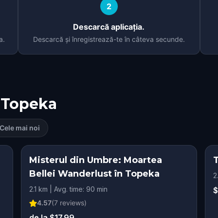
2
Descarcă aplicația.
a.
Descarcă și înregistrează-te în câteva secunde.
Topeka
Cele mai noi
Misterul din Umbre: Moartea
Bellei Wanderlust în Topeka
2
2.1 km | Avg. time: 90 min
$
4.57
(
7
reviews)
de la $17.99