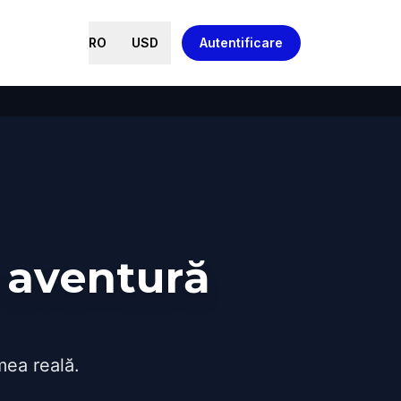
RO
USD
Autentificare
 aventură
mea reală.