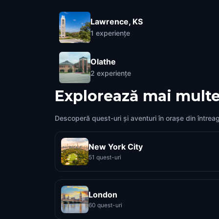
Lawrence, KS
1
experiențe
Olathe
2
experiențe
Explorează mai multe
Descoperă quest-uri și aventuri în orașe din întrea
New York City
51 quest-uri
London
60 quest-uri