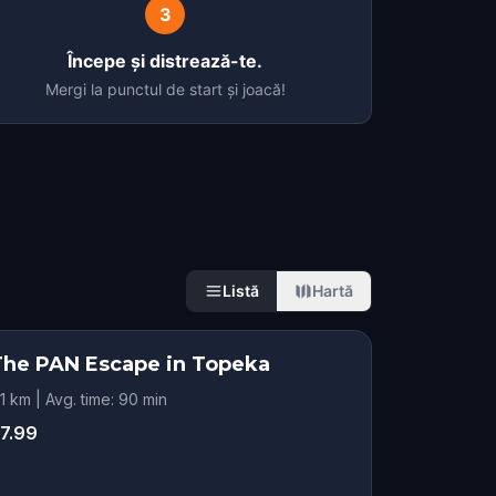
3
Începe și distrează-te.
Mergi la punctul de start și joacă!
Listă
Hartă
The PAN Escape in Topeka
.1 km | Avg. time: 90 min
7.99