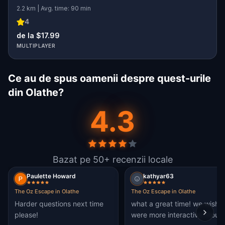
2.2 km | Avg. time: 90 min
4
de la $17.99
MULTIPLAYER
Ce au de spus oamenii despre quest-urile
din Olathe?
4.3
Bazat pe 50+ recenzii locale
Paulette Howard
kathyar63
The Oz Escape in Olathe
The Oz Escape in Olathe
Harder questions next time
what a great time! we wish it
please!
were more interactive thoug