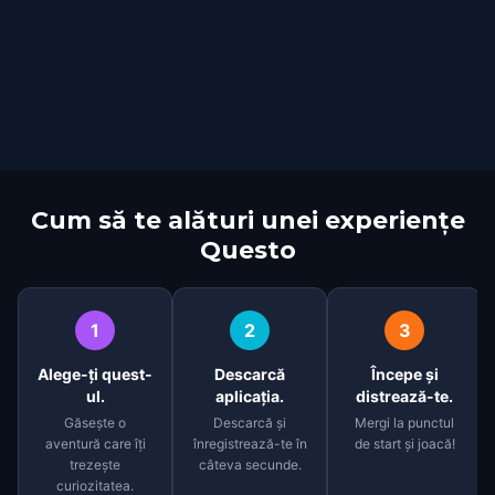
Cum să te alături unei experiențe
Questo
1
2
3
Alege-ți quest-
Descarcă
Începe și
ul.
aplicația.
distrează-te.
Găsește o
Descarcă și
Mergi la punctul
aventură care îți
înregistrează-te în
de start și joacă!
trezește
câteva secunde.
curiozitatea.