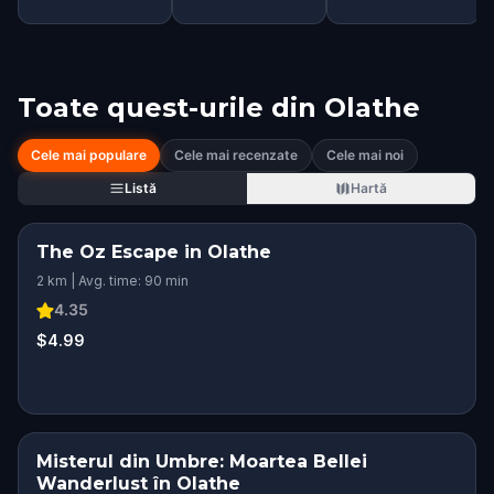
Toate quest-urile din
Olathe
Cele mai populare
Cele mai recenzate
Cele mai noi
Listă
Hartă
The Oz Escape in Olathe
2 km | Avg. time: 90 min
4.35
$4.99
Misterul din Umbre: Moartea Bellei
Wanderlust în Olathe