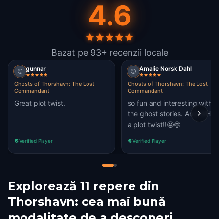
4.6
Bazat pe 93+ recenzii locale
gunnar
Amalie Norsk Dahl
Ghosts of Thorshavn: The Lost
Ghosts of Thorshavn: The Lost
Commandant
Commandant
Great plot twist.
so fun and interesting with
the ghost stories. And WHAT
a plot twist!!🤩🤩
Verified Player
Verified Player
Explorează 11 repere din
Thorshavn: cea mai bună
modalitate de a descoperi