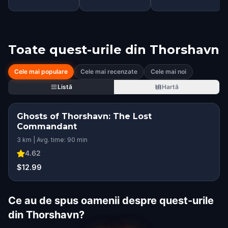
Toate quest-urile din
Thorshavn
Cele mai populare
Cele mai recenzate
Cele mai noi
Listă
Hartă
Ghosts of Thorshavn: The Lost
Commandant
3 km | Avg. time: 90 min
4.62
$12.99
Ce au de spus oamenii despre quest-urile
din Thorshavn?