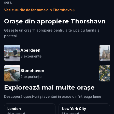
serii.
Vezi tururile de fantome din Thorshavn
→
Orașe din apropiere
Thorshavn
Găsește un oraș în apropiere pentru a te juca cu familia și
prietenii.
Aberdeen
3
experiențe
Stonehaven
2
experiențe
Explorează mai multe orașe
Descoperă quest-uri și aventuri în orașe din întreaga lume
London
New York City
60 quest-uri
51 quest-uri