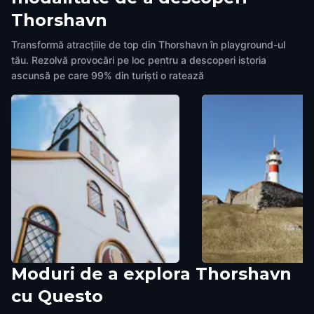
Thorshavn
Transformă atracțiile de top din Thorshavn în playground-ul
tău. Rezolvă provocări pe loc pentru a descoperi istoria
ascunsă pe care 99% din turiști o ratează
Moduri de a explora Thorshavn
Tórshavn Cathedral
The Fort
cu Questo
Thorshavn
,
Faroe Islands
Thorshavn
,
Faroe Islands