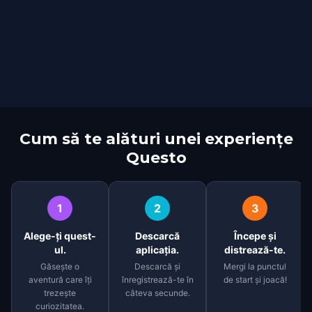
Cum să te alături unei experiențe
Questo
1
2
3
Alege-ți quest-
Descarcă
Începe și
ul.
aplicația.
distrează-te.
Găsește o
Descarcă și
Mergi la punctul
aventură care îți
înregistrează-te în
de start și joacă!
trezește
câteva secunde.
curiozitatea.