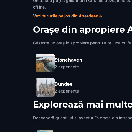
Un traseu pe jos ghidat prin GPS, cu povești pe pa
offline.
Vezi tururile pe jos din Aberdeen
→
Orașe din apropiere
Găsește un oraș în apropiere pentru a te juca cu fami
Stonehaven
2
experiențe
Dundee
2
experiențe
Explorează mai multe
Descoperă quest-uri și aventuri în orașe din întrea