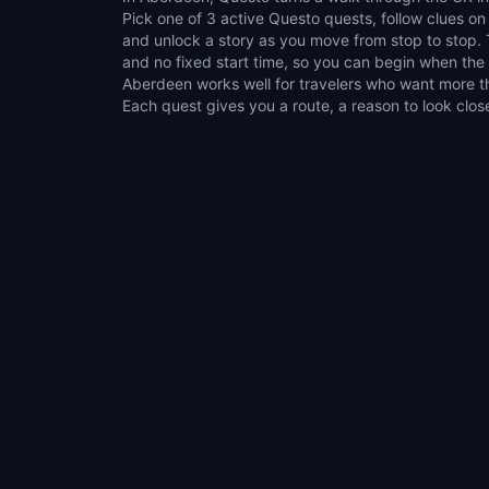
Pick one of 3 active Questo quests, follow clues on
around local places such as the Archibald Simpson
and unlock a story as you move from stop to stop. 
Mercat Cross. It suits couples, families, groups of f
and no fixed start time, so you can begin when the
who like flexible outdoor activities. Choose a compact 
Aberdeen works well for travelers who want more tha
Each quest gives you a route, a reason to look clos