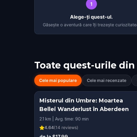
1
Alege-ți quest-ul.
Găsește o aventură care îți trezește curiozitate
Toate quest-urile din
Cele mai populare
Cele mai recenzate
Misterul din Umbre: Moartea
Bellei Wanderlust în Aberdeen
2.1 km | Avg. time: 90 min
4.64
(
14
reviews)
de la $17.99