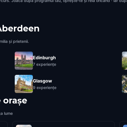
rcurs. Joacă după programul tău, oprește-te și reia oricând · iar du
Aberdeen
lia și prietenii.
Edinburgh
7
experiențe
Glasgow
9
experiențe
 orașe
ga lume