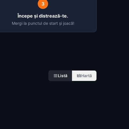
3
Începe și distrează-te.
Mergi la punctul de start și joacă!
Listă
Hartă