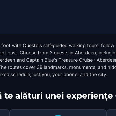
oot with Questo's self-guided walking tours: follow
ght past. Choose from 3 quests in Aberdeen, including
erdeen and Captain Blue's Treasure Cruise : Aberdeen
 The routes cover 38 landmarks, monuments, and hidd
ixed schedule, just you, your phone, and the city.
 te alături unei experiențe