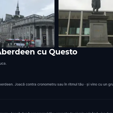
 Aberdeen cu Questo
rchibald Simpson
Robert Burn's Statue
een
,
United Kingdom
Aberdeen
,
United Kingdom
juca.
 Aberdeen. Joacă contra cronometru sau în ritmul tău · și vino cu un g