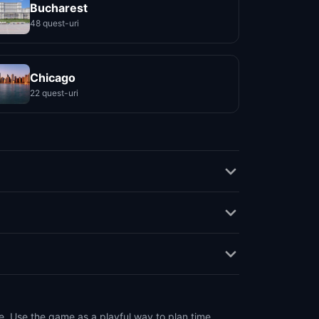
Bucharest
48 quest-uri
Chicago
22 quest-uri