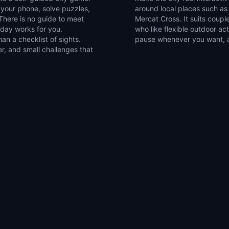
 your phone, solve puzzles,
, Robert Burn S Statue, and
There is no guide to meet
riends, and solo explorers
 day works for you.
set of walking games,
n a checklist of sights.
pause whenever you want, an
er, and small challenges that