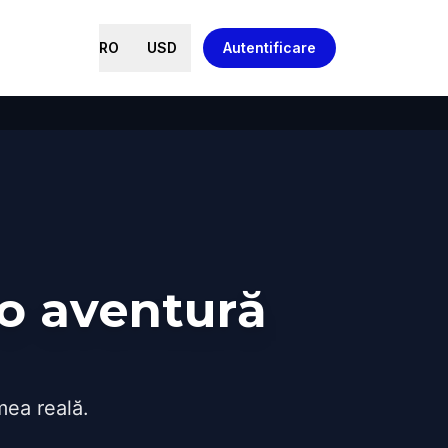
RO
USD
Autentificare
o aventură
mea reală.