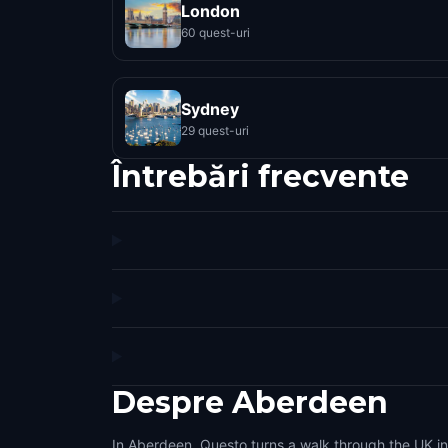
London
60 quest-uri
Sydney
29 quest-uri
Întrebări frecvente
Despre
Aberdeen
In Aberdeen, Questo turns a walk through the UK in
make the city feel interactive. Use the game as 