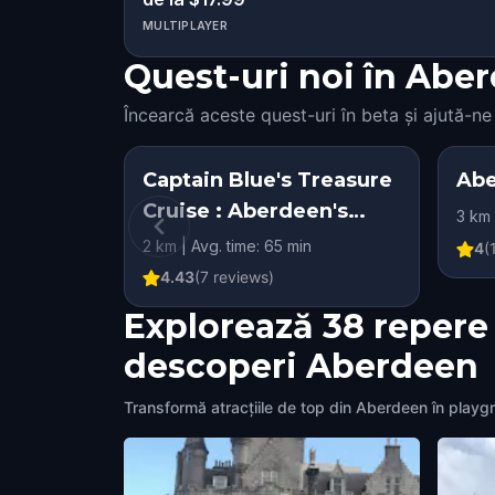
MULTIPLAYER
Quest-uri noi în Aberd
Încearcă aceste quest-uri în beta și ajută-ne
Captain Blue's Treasure
Abe
Cruise : Aberdeen's
3 km 
Adventure!
2 km | Avg. time: 65 min
4
(
4.43
(
7
reviews)
Explorează 38 repere
descoperi Aberdeen
Transformă atracțiile de top din Aberdeen în playgr