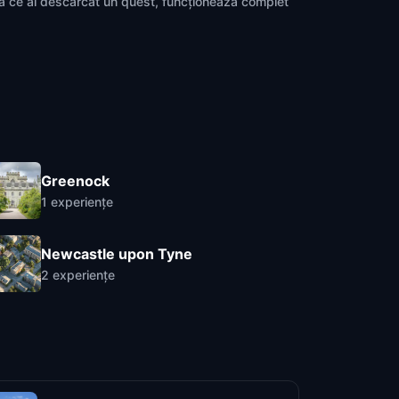
pă ce ai descărcat un quest, funcționează complet
Greenock
1
experiențe
Newcastle upon Tyne
2
experiențe