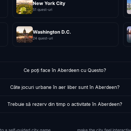
New York City
51 quest-uri
Washington D.C.
24 quest-uri
Ce poți face în Aberdeen cu Questo?
Câte jocuri urbane în aer liber sunt în Aberdeen?
Trebuie să rezerv din timp o activitate în Aberdeen?
to a self-guided city game.
a playful way to plan time