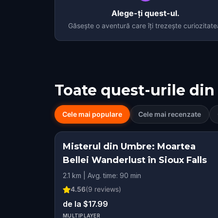
Alege-ți quest-ul.
Găsește o aventură care îți trezește curiozitate
Toate quest-urile din
Cele mai populare
Cele mai recenzate
Misterul din Umbre: Moartea
Bellei Wanderlust în Sioux Falls
2.1 km | Avg. time: 90 min
4.56
(
9
reviews)
de la $17.99
MULTIPLAYER