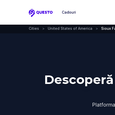
Cadouri
Questo
Cities
>
United States of America
>
Sioux F
Descoperă 
Platforma