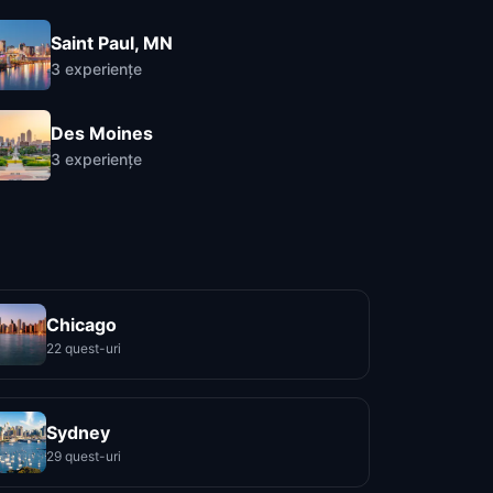
Saint Paul, MN
3
experiențe
Des Moines
3
experiențe
Chicago
22 quest-uri
Sydney
29 quest-uri