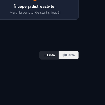
Începe și distrează-te.
Mergi la punctul de start și joacă!
Listă
Hartă