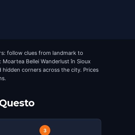
rs: follow clues from landmark to
: Moartea Bellei Wanderlust în Sioux
 hidden corners across the city. Prices
ms.
 Questo
3