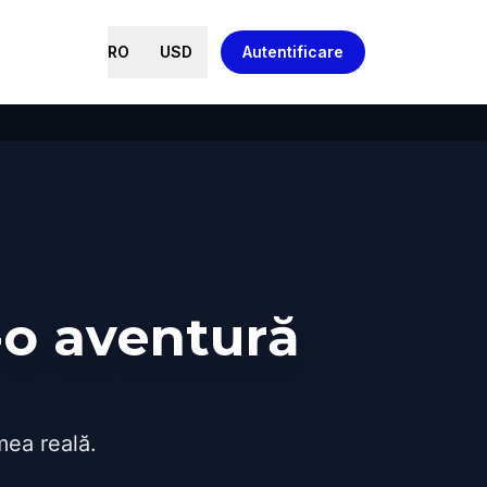
RO
USD
Autentificare
-o aventură
mea reală.