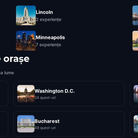
Lincoln
2
experiențe
Minneapolis
7
experiențe
 orașe
ga lume
Washington D.C.
24 quest-uri
Bucharest
48 quest-uri