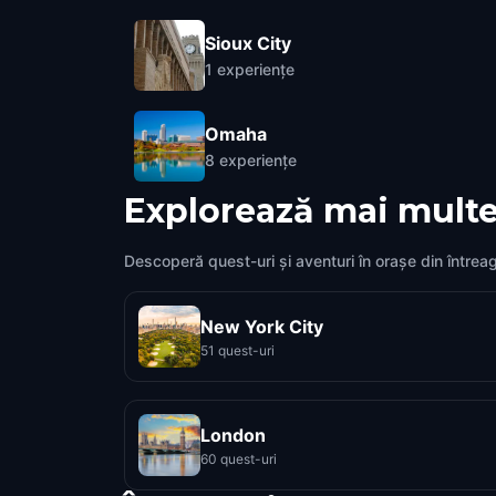
Sioux City
1
experiențe
Omaha
8
experiențe
Explorează mai multe
Descoperă quest-uri și aventuri în orașe din întrea
New York City
51 quest-uri
London
60 quest-uri