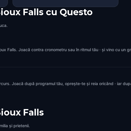
ioux Falls cu Questo
juca.
Sioux Falls. Joacă contra cronometru sau în ritmul tău · și vino cu un 
rcurs. Joacă după programul tău, oprește-te și reia oricând · iar du
ioux Falls
lia și prietenii.