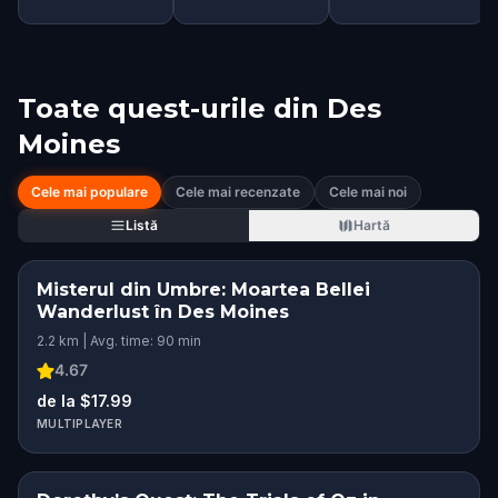
Toate quest-urile din
Des
Moines
Cele mai populare
Cele mai recenzate
Cele mai noi
Listă
Hartă
Misterul din Umbre: Moartea Bellei
Wanderlust în Des Moines
2.2 km | Avg. time: 90 min
4.67
de la $17.99
MULTIPLAYER