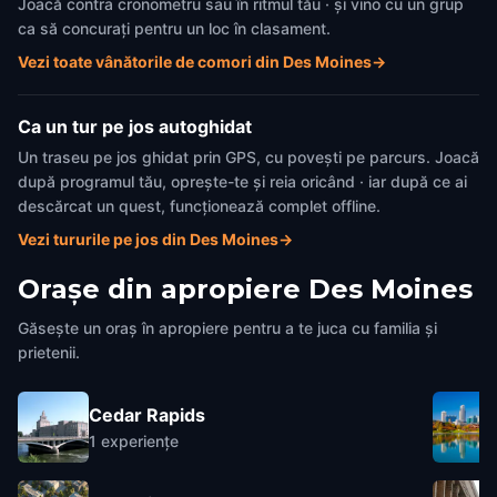
Joacă contra cronometru sau în ritmul tău · și vino cu un grup
ca să concurați pentru un loc în clasament.
Vezi toate vânătorile de comori din Des Moines
→
Ca un tur pe jos autoghidat
Un traseu pe jos ghidat prin GPS, cu povești pe parcurs. Joacă
după programul tău, oprește-te și reia oricând · iar după ce ai
descărcat un quest, funcționează complet offline.
Vezi tururile pe jos din Des Moines
→
Orașe din apropiere
Des Moines
Găsește un oraș în apropiere pentru a te juca cu familia și
prietenii.
Cedar Rapids
1
experiențe