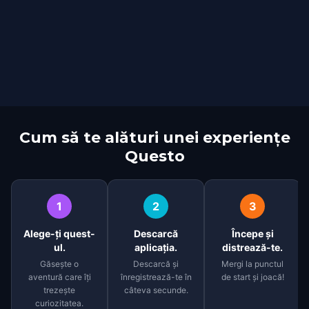
Cum să te alături unei experiențe
Questo
1
2
3
Alege-ți quest-
Descarcă
Începe și
ul.
aplicația.
distrează-te.
Găsește o
Descarcă și
Mergi la punctul
aventură care îți
înregistrează-te în
de start și joacă!
trezește
câteva secunde.
curiozitatea.