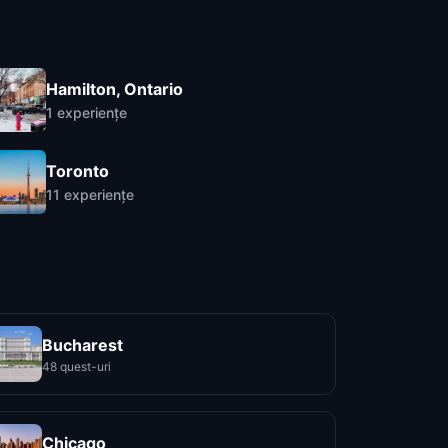
Hamilton, Ontario
1
experiențe
Toronto
11
experiențe
Bucharest
48 quest-uri
Chicago