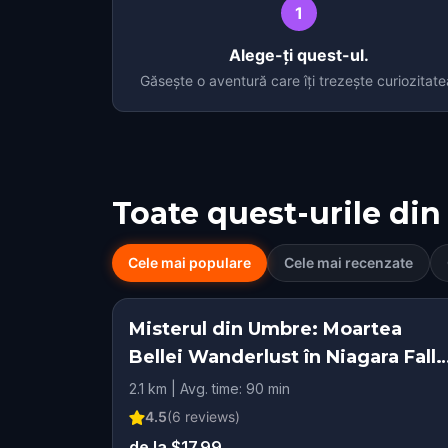
1
Alege-ți quest-ul.
Găsește o aventură care îți trezește curiozitate
Toate quest-urile din
Cele mai populare
Cele mai recenzate
Misterul din Umbre: Moartea
Bellei Wanderlust în Niagara Falls
ON
2.1 km | Avg. time: 90 min
4.5
(
6
reviews)
de la $17.99