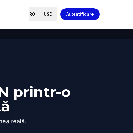
RO
USD
Autentificare
N printr-o
tă
mea reală.