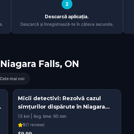
2
Descarcă aplicația.
a.
Descarcă și înregistrează-te în câteva secunde.
Niagara Falls, ON
Cele mai noi
Micii detectivi: Rezolvă cazul
,
simțurilor dispărute în Niagara
Falls
1.5 km | Avg. time: 90 min
5
(
1
review)
$9.99