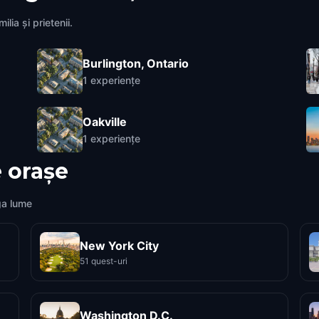
lia și prietenii.
Burlington, Ontario
1
experiențe
Oakville
1
experiențe
 orașe
ga lume
New York City
51 quest-uri
Washington D.C.