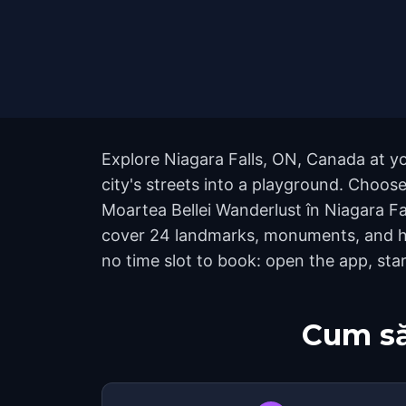
Explore Niagara Falls, ON, Canada at y
city's streets into a playground. Choose
Moartea Bellei Wanderlust în Niagara Fal
cover 24 landmarks, monuments, and hid
no time slot to book: open the app, sta
Cum să