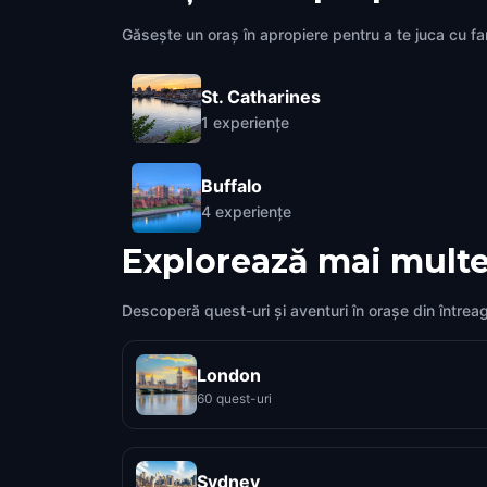
Găsește un oraș în apropiere pentru a te juca cu fami
St. Catharines
1
experiențe
Buffalo
4
experiențe
Explorează mai multe
Descoperă quest-uri și aventuri în orașe din întrea
London
60 quest-uri
Sydney