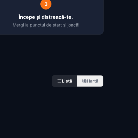
3
Începe și distrează-te.
Mergi la punctul de start și joacă!
Listă
Hartă