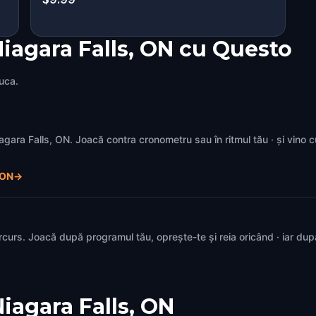
iagara Falls, ON cu Questo
juca.
Niagara Falls, ON. Joacă contra cronometru sau în ritmul tău · și vino 
 ON
→
rcurs. Joacă după programul tău, oprește-te și reia oricând · iar du
iagara Falls, ON