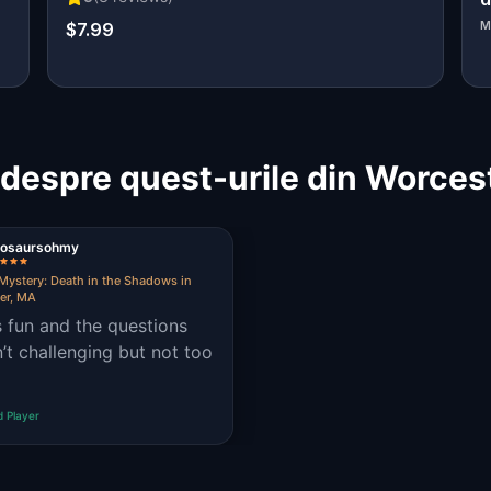
$7.99
M
despre quest-urile din Worces
nosaursohmy
Mystery: Death in the Shadows in
er, MA
s fun and the questions
’t challenging but not too
d Player