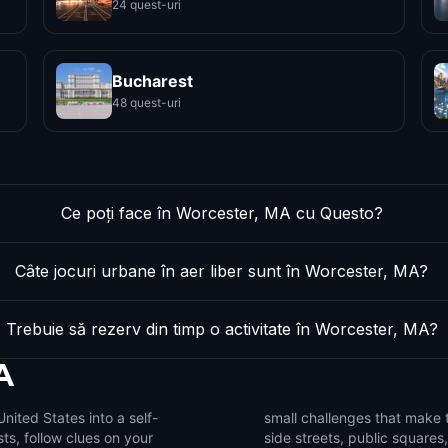
24 quest-uri
Bucharest
48 quest-uri
Ce poți face în Worcester, MA cu Questo?
Câte jocuri urbane în aer liber sunt în Worcester, MA?
Trebuie să rezerv din timp o activitate în Worcester, MA?
A
nited States into a self-
e. Use the game to notice
ts, follow clues on your
ails that are easy to miss