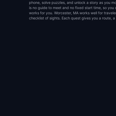
phone, solve puzzles, and unlock a story as you mo
on a normal walk. It suits couples, families, g
is no guide to meet and no fixed start time, so yo
explorers who like flexible outdoor activities. Choose
works for you. Worcester, MA works well for travel
games, pause whenever you want, and turn time in W
checklist of sights. Each quest gives you a route, a