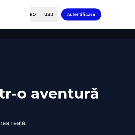
RO
USD
Autentificare
tr-o aventură
mea reală.