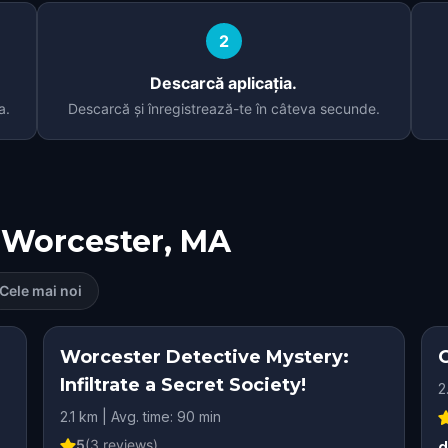
2
Descarcă aplicația.
a.
Descarcă și înregistrează-te în câteva secunde.
Worcester, MA
Cele mai noi
Worcester Detective Mystery:
Infiltrate a Secret Society!
2
2.1 km | Avg. time: 90 min
5
(
3
reviews)
d