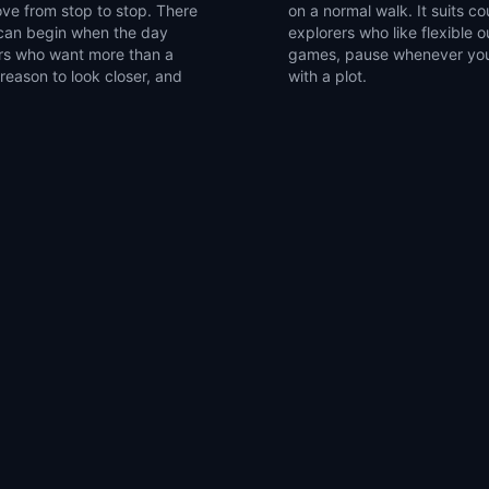
ve from stop to stop. There
roups of friends, and solo
u can begin when the day
 a compact set of walking
ers who want more than a
orcester, MA into a walk
 reason to look closer, and
with a plot.