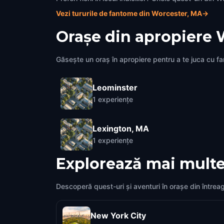
Vezi tururile de fantome din Worcester, MA
→
Orașe din apropiere
Găsește un oraș în apropiere pentru a te juca cu fami
Leominster
1
experiențe
Lexington, MA
1
experiențe
Explorează mai multe
Descoperă quest-uri și aventuri în orașe din întrea
New York City