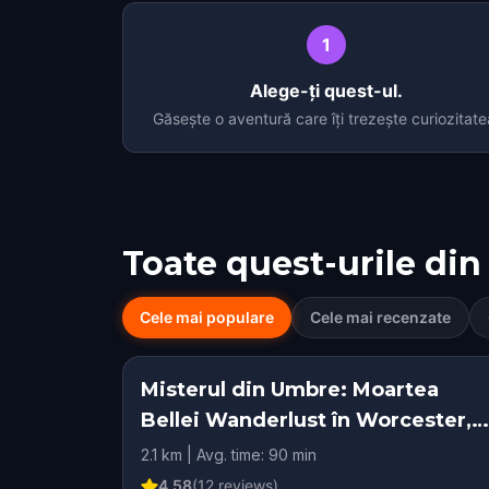
1
Alege-ți quest-ul.
Găsește o aventură care îți trezește curiozitate
Toate quest-urile din
Cele mai populare
Cele mai recenzate
Misterul din Umbre: Moartea
Bellei Wanderlust în Worcester,
MA
2.1 km | Avg. time: 90 min
4.58
(
12
reviews)