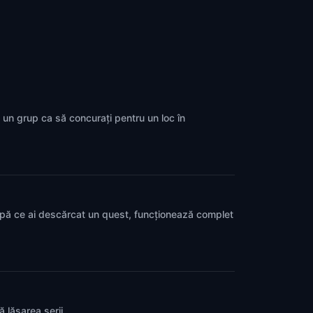
u un grup ca să concurați pentru un loc în
upă ce ai descărcat un quest, funcționează complet
ă lăsarea serii.