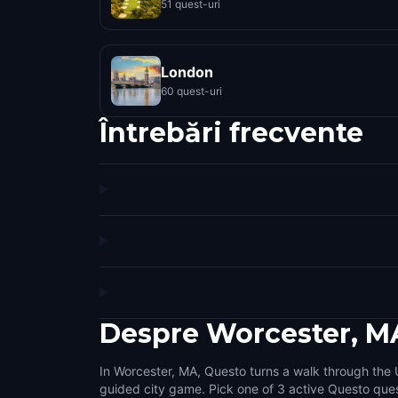
51 quest-uri
London
60 quest-uri
Întrebări frecvente
Despre
Worcester, M
In Worcester, MA, Questo turns a walk through the U
small challenges that make the city feel interactiv
guided city game. Pick one of 3 active Questo ques
side streets, public squares, local stories, and the det