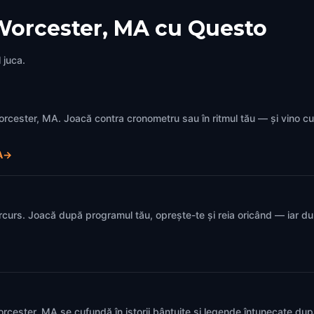
Worcester, MA cu Questo
 juca.
 Worcester, MA. Joacă contra cronometru sau în ritmul tău — și vino c
A
→
rcurs. Joacă după programul tău, oprește-te și reia oricând — iar d
n Worcester, MA se cufundă în istorii bântuite și legende întunecate dup