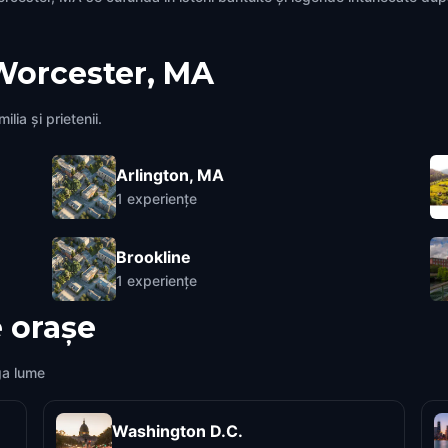
Worcester, MA
lia și prietenii.
Arlington, MA
1
experiențe
Brookline
1
experiențe
 orașe
ga lume
Washington D.C.