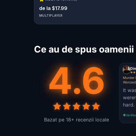
de la $17.99
MULTIPLAYER
Ce au de spus oamenii 
4.6
Di
Murder 
Worcest
It wa
weren
hard.
Verifie
Bazat pe 18+ recenzii locale