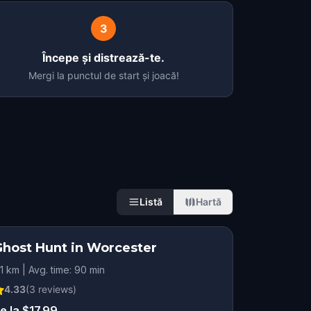
3
Începe și distrează-te.
Mergi la punctul de start și joacă!
Listă
Hartă
Ghost Hunt in Worcester
.1 km | Avg. time: 90 min
4.33
(
3
reviews)
e la $17.99