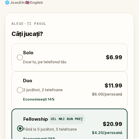
than it starts.
🌐
Joacă în
🇬🇧 English
Starting point: The President's House Site: 6th St &,
Market St, Philadelphia, PA 19106, USA.
Ending point: National Constitution Center: 525 Arch
ALEGE-ȚI PASUL
St, Philadelphia, PA 19106, USA.
Câți jucați?
Solo
$6.99
Doar tu, pe telefonul tău
Duo
$11.99
2 jucători, 2 telefoane
$6.00/persoană
Economisești 14%
Fellowship
CEL MAI BUN PREȚ
$20.99
Până la 5 jucători, 5 telefoane
$4.20/persoană
Economisești 39%