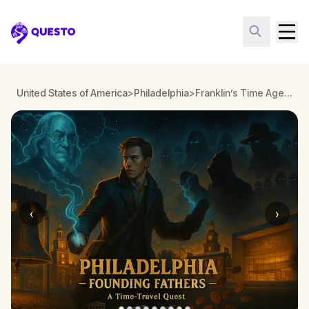
Questo
United States of America
>
Philadelphia
>
Franklin’s Time Agents: Founding Philly
‹
›