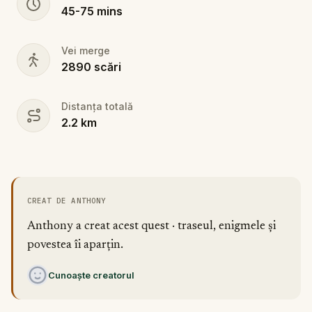
45
-
75
mins
Vei merge
2890
scări
Distanța totală
2.2
km
CREAT DE ANTHONY
Anthony a creat acest quest · traseul, enigmele și
povestea îi aparțin.
Cunoaște creatorul