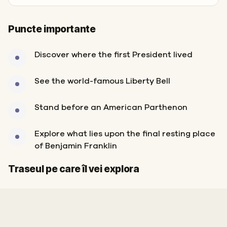
Puncte importante
Discover where the first President lived
See the world-famous Liberty Bell
Stand before an American Parthenon
Explore what lies upon the final resting place
of Benjamin Franklin
Start
Sosire
Traseul pe care îl vei explora