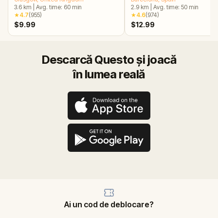
3.6
km
|
Avg. time:
60
min
2.9
km
|
Avg. time:
50
min
★
4.7
(
955
)
★
4.6
(
974
)
$9.99
$12.99
Descarcă Questo și joacă
în lumea reală
Ai un cod de deblocare?