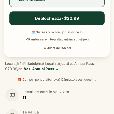
Deblochează · $20.99
🗓
Nu rezervi o oră · joci în orice zi
✓
Rambursare integrală până începi să joci
★
Jucat de 156 ori
Locuiești în Philadelphia? Localnicii joacă cu Annual Pass:
$79.99/an.
Vezi Annual Pass
→
🎁 Cumperi pentru altcineva? Dăruiește acest quest →
Locuri pe care le vei vizita
11
Te va lua