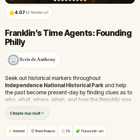
4.07
42
Review-uri
Franklin’s Time Agents: Founding
Philly
Scris de Anthony
Seek out historical markers throughout
Independence National Historical Park
and help
the past become present-day by finding clues as to
who, what, where, when, and how the Republic was
born.
Citește mai mult
Ready to go back in time?
⚡ Instant
🛡 Bani înapoi
⏱ 1 h
🧩 11 puzzle-uri
Please note that this game ends in a different place