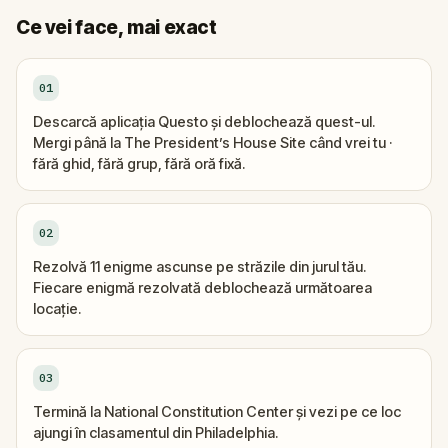
Ce vei face, mai exact
01
Descarcă aplicația Questo și deblochează quest-ul.
Mergi până la The President’s House Site când vrei tu ·
fără ghid, fără grup, fără oră fixă.
02
Rezolvă 11 enigme ascunse pe străzile din jurul tău.
Fiecare enigmă rezolvată deblochează următoarea
locație.
03
Termină la National Constitution Center și vezi pe ce loc
ajungi în clasamentul din Philadelphia.