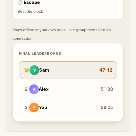
⏱
Escape
Beat the clock
Plays offline at your own pace · live group races need a
connection.
FINAL LEADERBOARD
👑
Sam
47:12
S
2
Alex
51:38
A
3
You
58:05
Y