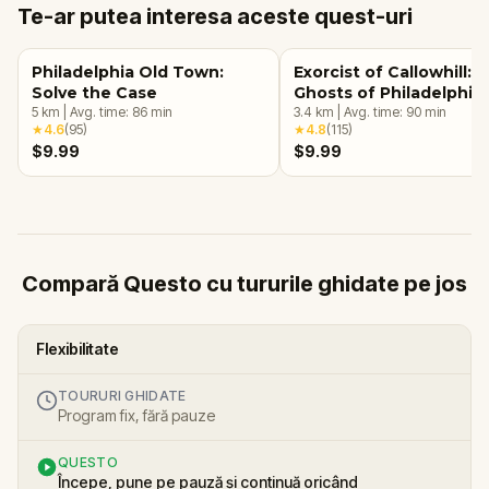
Te-ar putea interesa aceste quest-uri
Philadelphia Old Town:
Exorcist of Callowhill:
Solve the Case
Ghosts of Philadelphia
5
km
|
Avg. time:
86
min
3.4
km
|
Avg. time:
90
min
★
4.6
(
95
)
★
4.8
(
115
)
$9.99
$9.99
Compară Questo cu tururile ghidate pe jos
Flexibilitate
TOURURI GHIDATE
Program fix, fără pauze
QUESTO
Începe, pune pe pauză și continuă oricând