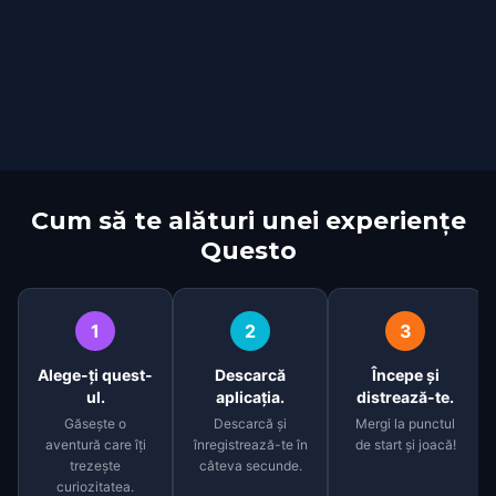
Cum să te alături unei experiențe
Questo
1
2
3
Alege-ți quest-
Descarcă
Începe și
ul.
aplicația.
distrează-te.
Găsește o
Descarcă și
Mergi la punctul
aventură care îți
înregistrează-te în
de start și joacă!
trezește
câteva secunde.
curiozitatea.