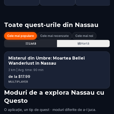
Toate quest-urile din
Nassau
Cele mai populare
Cele mai recenzate
Cele mai noi
Listă
Hartă
Misterul din Umbre: Moartea Bellei
Wanderlust în Nassau
2 km | Avg. time: 90 min
de la $17.99
MULTIPLAYER
Moduri de a explora Nassau cu
Questo
O aplicație, un tip de quest · moduri diferite de a-l juca.