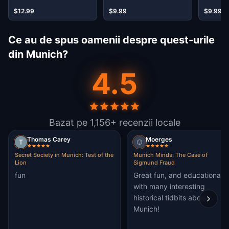
Escape Game
$12.99
$9.99
$9.99
Ce au de spus oamenii despre quest-urile
din Munich?
4.5
Bazat pe 1,156+ recenzii locale
Thomas Carey
Moerges
Secret Society in Munich: Test of the
Munich Minds: The Case of
Lion
Sigmund Fraud
fun
Great fun, and educational,
with many interesting
historical tidbits about
Munich!