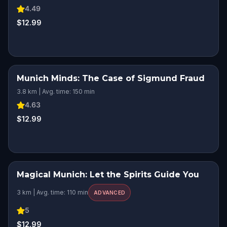
4.49
$12.99
Munich Minds: The Case of Sigmund Fraud
3.8 km | Avg. time: 150 min
4.63
$12.99
Magical Munich: Let the Spirits Guide You
STEP INTO THE STORY
3 km | Avg. time: 110 min
ADVANCED
5
$12.99