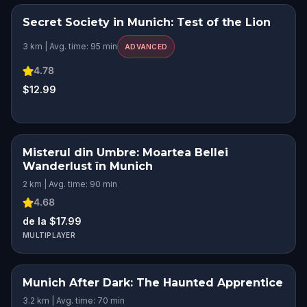
Secret Society in Munich: Test of the Lion
STEP INTO THE STORY
3 km | Avg. time: 95 min
SQUAD CHALLENGE
ADVANCED
4.78
$12.99
Misterul din Umbre: Moartea Bellei
Wanderlust în Munich
2 km | Avg. time: 90 min
4.68
de la $17.99
MULTIPLAYER
Munich After Dark: The Haunted Apprentice
3.2 km | Avg. time: 70 min