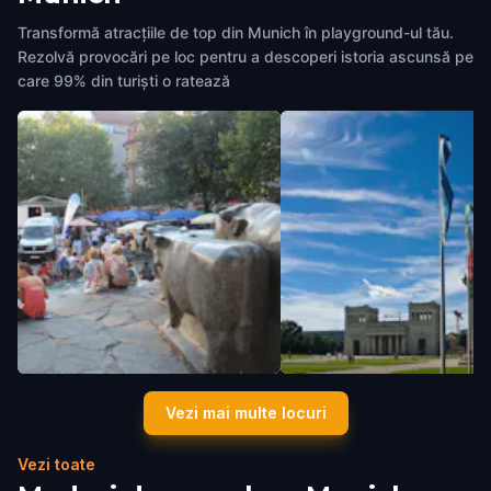
Transformă atracțiile de top din Munich în playground-ul tău.
Rezolvă provocări pe loc pentru a descoperi istoria ascunsă pe
care 99% din turiști o ratează
Rindermarkt
Königsplatz
Vezi mai multe locuri
Munich
,
Germany
Munich
,
Germany
Vezi toate