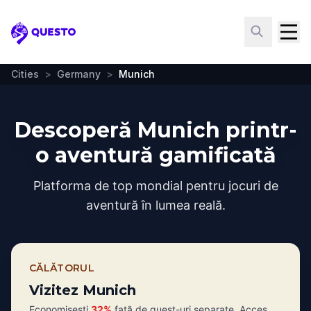
Questo
Cities
>
Germany
>
Munich
Descoperă Munich printr-
o aventură gamificată
Platforma de top mondial pentru jocuri de
aventură în lumea reală.
CĂLĂTORUL
Vizitez Munich
Economisești
32%
față de quest-uri separate. Acces