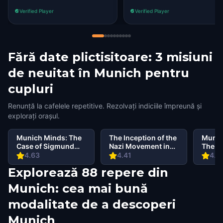
Verified Player
Verified Player
Fără date plictisitoare: 3 misiuni
de neuitat în Munich pentru
cupluri
Renunță la cafelele repetitive. Rezolvați indiciile împreună și
explorați orașul.
Munich Minds: The
The Inception of the
Munich
Case of Sigmund
Nazi Movement in
The H
Fraud
Munich: History
Appre
4.63
4.41
4.4
Walking Tour &
Explorează 88 repere din
Escape Game
Munich: cea mai bună
modalitate de a descoperi
Munich