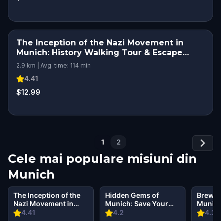
The Inception of the Nazi Movement in
Munich: History Walking Tour & Escape
Game
2.9 km | Avg. time: 114 min
4.41
$12.99
1
2
Cele mai populare misiuni din
Munich
The Inception of the
Hidden Gems of
Brewer
Nazi Movement in
Munich: Save Your
Munic
Munich: History
Friend
4.41
4.2
4.37
Walking Tour &