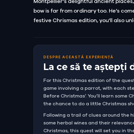
Montpellier's delightful ancient places
bow is far from ordinary too. He’s come
festive Chrismas edition, you'll also u
DESPRE ACEASTĂ EXPERIENȚĂ
La ce să te aștepți
For this Christmas edition of the quest
game involving a parrot, with each ste
Before Christmas’. You’ll learn some C
the chance to do a little Christmas sho
Following a trail of clues around the h
some herbal wines and their relevance
Christmas, this quest will set you in t