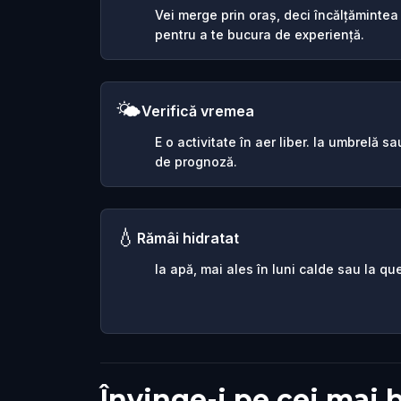
Vei merge prin oraș, deci încălțămintea
pentru a te bucura de experiență.
🌤️
Verifică vremea
E o activitate în aer liber. Ia umbrelă 
de prognoză.
💧
Rămâi hidratat
Ia apă, mai ales în luni calde sau la que
Învinge-i pe cei mai 