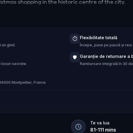
istmas shopping in the historic centre of the city.
Flexibilitate totală
⏱️
 un ghid.
Începe, pune pe pauză și reia 
Garanție de returnare a 
🛡️
 locuri secrete.
Rambursare integrală în 30 de 
 34000 Montpellier, France
Te va lua
81
-
111
mins