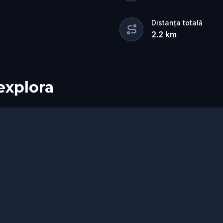
Distanța totală
2.2
km
 explora