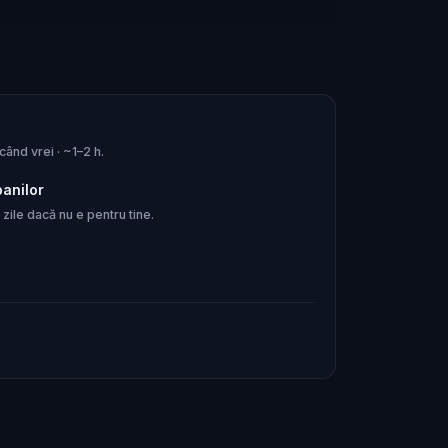
când vrei · ~1–2 h.
banilor
zile dacă nu e pentru tine.