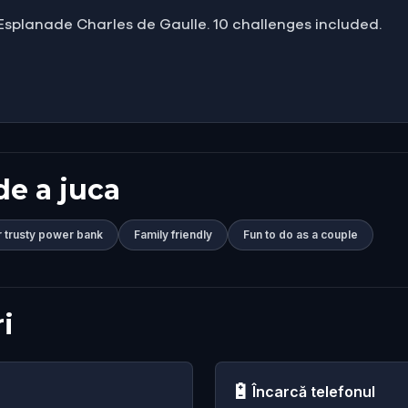
 Esplanade Charles de Gaulle. 10 challenges included.
de a juca
r trusty power bank
Family friendly
Fun to do as a couple
i
🔋
Încarcă telefonul