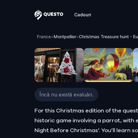
Cadouri
Questo
Christmas Treasure hunt - Euric's Bow
France
>
Montpellier
>
Christmas Treasure hunt - Eu
Încă nu există evaluări.
For this Christmas edition of the quest
historic game involving a parrot, with 
Night Before Christmas’. You’ll learn 