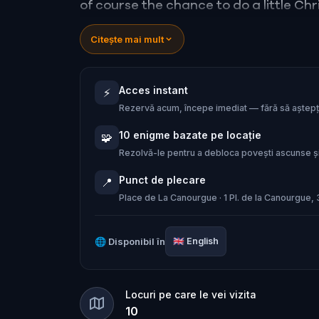
of course the chance to do a little Chr
Citește mai mult
Acces instant
⚡
Rezervă acum, începe imediat — fără să aștepți
10 enigme bazate pe locație
🧩
Rezolvă-le pentru a debloca povești ascunse și
Punct de plecare
📍
Place de La Canourgue · 1 Pl. de la Canourgue,
🌐
Disponibil în
🇬🇧
English
Locuri pe care le vei vizita
10