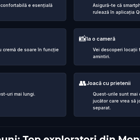
 confortabilă e esențială
Asigură-te că smartph
rulează în aplicația Qu
📸
Ia o cameră
sau cremă de soare în funcție
Vei descoperi locații
amintiri.
👥
Joacă cu prietenii
st-uri mai lungi.
Quest-urile sunt mai d
jucător care vrea să 
separat.
buni: Top exploratori din Mon