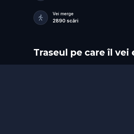
Vei merge
2890
scări
Traseul pe care îl vei
Start
Sosire