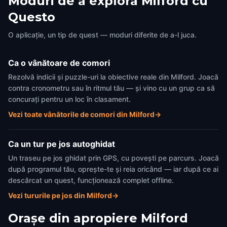
Moduri de a explora Milford cu
Hotel Fauchère
Grey Towers
Questo
Milford
,
United States of America
Milford
,
United States of Ame
O aplicație, un tip de quest — moduri diferite de a-l juca.
Ca o vânătoare de comori
Rezolvă indicii și puzzle-uri la obiective reale din Milford. Joacă
contra cronometru sau în ritmul tău — și vino cu un grup ca să
concurați pentru un loc în clasament.
Vezi toate vânătorile de comori din Milford
→
Ca un tur pe jos autoghidat
Un traseu pe jos ghidat prin GPS, cu povești pe parcurs. Joacă
după programul tău, oprește-te și reia oricând — iar după ce ai
descărcat un quest, funcționează complet offline.
Vezi tururile pe jos din Milford
→
Orașe din apropiere
Milford