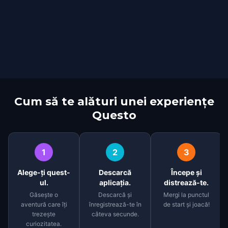
Cum să te alături unei experiențe
Questo
1
2
3
Alege-ți quest-
Descarcă
Începe și
ul.
aplicația.
distrează-te.
Găsește o
Descarcă și
Mergi la punctul
aventură care îți
înregistrează-te în
de start și joacă!
trezește
câteva secunde.
curiozitatea.