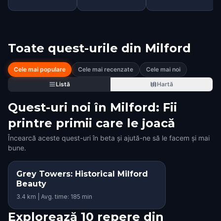
Toate quest-urile din
Milford
Cele mai populare
Cele mai recenzate
Cele mai noi
Listă
Hartă
Quest-uri noi în Milford: Fii
printre primii care le joacă
Încearcă aceste quest-uri în beta și ajută-ne să le facem și mai
bune.
Grey Towers: Historical Milford
Beauty
3.4 km | Avg. time: 185 min
Explorează 10 repere din